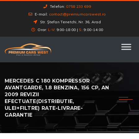
Telefon:
0758 233 699
E-mail:
contact@premiumcarswest.ro
Str. Ștefan Tenetchi, Nr. 36, Arad
Orar:
L-V
: 9:00-18:00 |
S
: 9:00-14:00
MERCEDES C 180 KOMPRESSOR
AVANTGARDE, 1.8 BENZINA, 156 CP, AN
2009 REVIZII
EFECTUATE(DISTRIBUTIE,
ULEI+FILTRE) RATE-LIVRARE-
GARANTIE