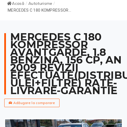
Acasă
Autoturisme
/
/
MERCEDES C 180 KOMPRESSOR...
MERCEDES C 180
KOMPRESSOR
AVANTGARDE, 1.8
BENZINA, 156 CP, AN
2009 REVIZII
EFECTUATE(DISTRIBU
ULEI+FILTRE) RATE-
LIVRARE-GARANTIE
Adăugare la comparare