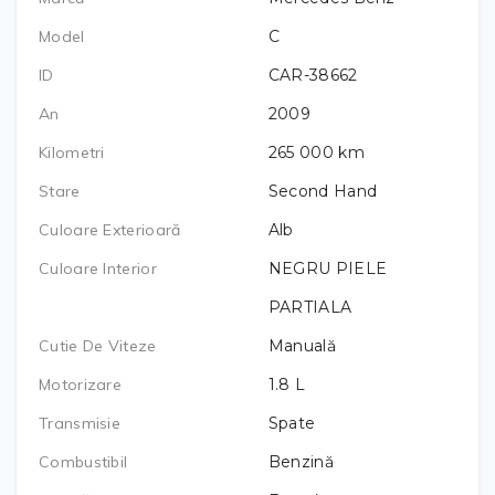
Model
C
ID
CAR-38662
An
2009
Kilometri
265 000
km
Stare
Second Hand
Culoare Exterioară
Alb
Culoare Interior
NEGRU PIELE
PARTIALA
Cutie De Viteze
Manuală
Motorizare
1.8
L
Transmisie
Spate
Combustibil
Benzină