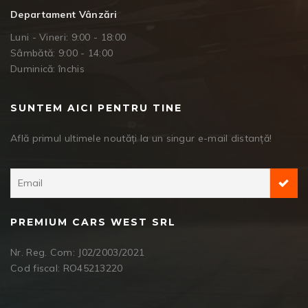
Departament Vânzări
Luni - Vineri: 9:00 - 18:00
Sâmbătă: 9:00 - 14:00
Duminică: închis
SUNTEM AICI PENTRU TINE
Află primul ultimele noutăți la un singur e-mail distanță!
PREMIUM CARS WEST SRL
Nr. Reg. Com: J02/2003/2021
Cod fiscal: RO45213220