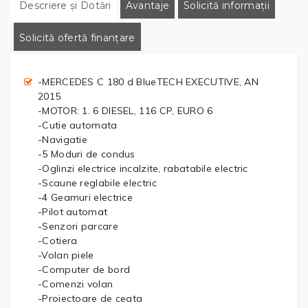
Descriere și Dotări
Avantaje
Solicită informații
Solicită ofertă finanțare
-MERCEDES C 180 d BlueTECH EXECUTIVE, AN
2015
-MOTOR: 1. 6 DIESEL, 116 CP, EURO 6
-Cutie automata
-Navigatie
-5 Moduri de condus
-Oglinzi electrice incalzite, rabatabile electric
-Scaune reglabile electric
-4 Geamuri electrice
-Pilot automat
-Senzori parcare
-Cotiera
-Volan piele
-Computer de bord
-Comenzi volan
-Proiectoare de ceata