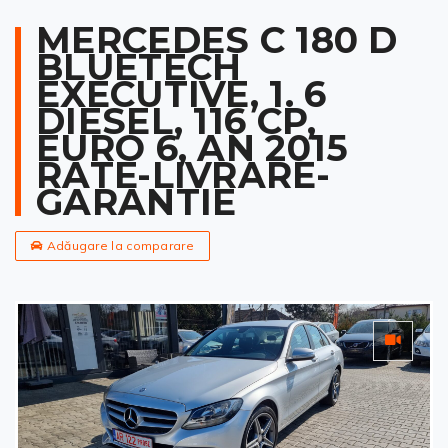
MERCEDES C 180 D
BLUETECH
EXECUTIVE, 1. 6
DIESEL, 116 CP,
EURO 6, AN 2015
RATE-LIVRARE-
GARANTIE
Adăugare la comparare