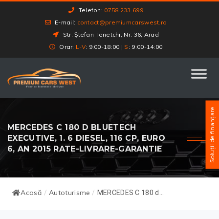
Telefon:
0758 233 699
E-mail:
contact@premiumcarswest.ro
Str. Ștefan Tenetchi, Nr. 36, Arad
Orar:
L-V
: 9:00-18:00 |
S
: 9:00-14:00
Soluții de finanțare
MERCEDES C 180 D BLUETECH
EXECUTIVE, 1. 6 DIESEL, 116 CP, EURO
6, AN 2015 RATE-LIVRARE-GARANTIE
Acasă
Autoturisme
/
/
MERCEDES C 180 d...