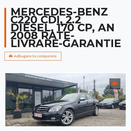
MERCEDES-BENZ
C220 CDI, 2.2
DIESEL, 170 CP, AN
2008 RATE-
LIVRARE-GARANTIE
Adăugare la comparare