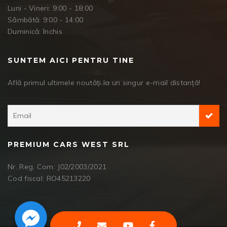
Luni - Vineri: 9:00 - 18:00
Sâmbătă: 9:00 - 14:00
Duminică: închis
SUNTEM AICI PENTRU TINE
Află primul ultimele noutăți la un singur e-mail distanță!
PREMIUM CARS WEST SRL
Nr. Reg. Com: J02/2003/2021
Cod fiscal: RO45213220
Facebook Messenger