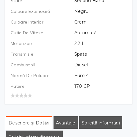
Stare
Second Hand
Culoare Exterioară
Negru
Culoare Interior
Crem
Cutie De Viteze
Automată
Motorizare
2.2
L
Transmisie
Spate
Combustibil
Diesel
Normă De Poluare
Euro 4
Putere
170
CP
Descriere și Dotări
Avantaje
Solicită informații