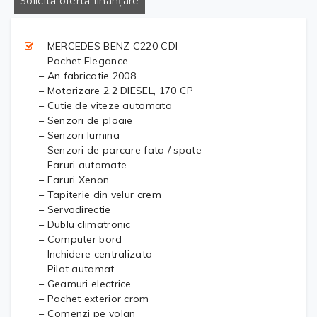
Solicită ofertă finanțare
– MERCEDES BENZ C220 CDI
– Pachet Elegance
– An fabricatie 2008
– Motorizare 2.2 DIESEL, 170 CP
– Cutie de viteze automata
– Senzori de ploaie
– Senzori lumina
– Senzori de parcare fata / spate
– Faruri automate
– Faruri Xenon
– Tapiterie din velur crem
– Servodirectie
– Dublu climatronic
– Computer bord
– Inchidere centralizata
– Pilot automat
– Geamuri electrice
– Pachet exterior crom
– Comenzi pe volan