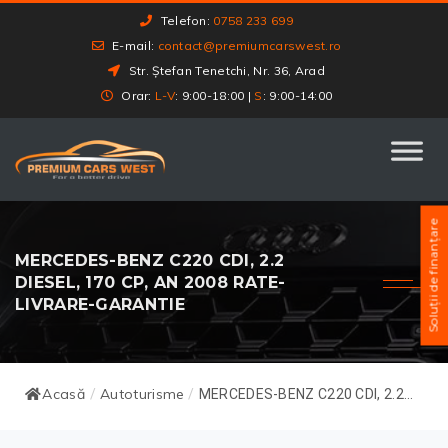
Telefon:
0758 233 699
E-mail:
contact@premiumcarswest.ro
Str. Ștefan Tenetchi, Nr. 36, Arad
Orar:
L-V
: 9:00-18:00 |
S
: 9:00-14:00
Soluții de finanțare
MERCEDES-BENZ C220 CDI, 2.2
DIESEL, 170 CP, AN 2008 RATE-
LIVRARE-GARANTIE
Acasă
Autoturisme
/
/
MERCEDES-BENZ C220 CDI, 2.2...