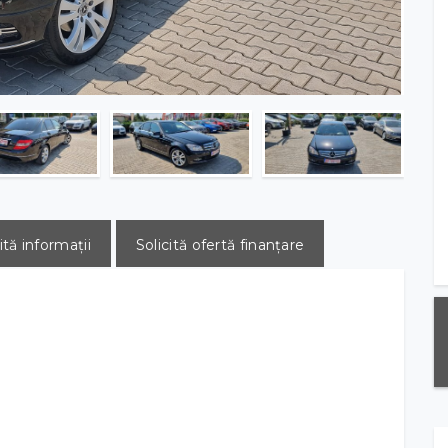
ită informații
Solicită ofertă finanțare