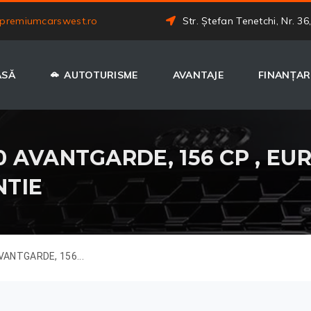
premiumcarswest.ro
Str. Ștefan Tenetchi, Nr. 36
ASĂ
AUTOTURISME
AVANTAJE
FINANȚAR
AVANTGARDE, 156 CP , EURO
NTIE
ANTGARDE, 156...