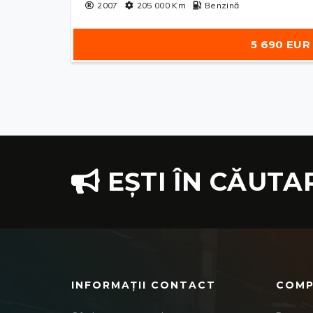
2007
205 000
Km
Benzină
5 690 EUR
EȘTI ÎN CĂUTA
INFORMAȚII CONTACT
COMP