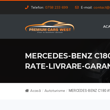
Telefon:
0758 233 699
E-mail:
contact@
AC
MERCEDES-BENZ C180 
RATE-LIVRARE-GARA
Acasă
Autoturisme
/
/
MERCEDES-BENZ C180 AV