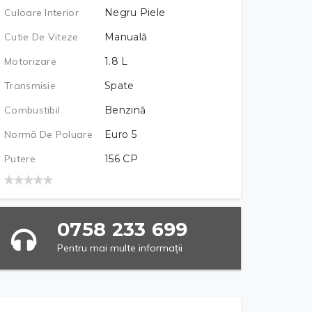
Culoare Interior
Negru Piele
Cutie De Viteze
Manuală
Motorizare
1.8
L
Transmisie
Spate
Combustibil
Benzină
Normă De Poluare
Euro 5
Putere
156
CP
0758 233 699
Pentru mai multe informații