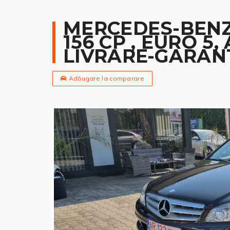
MERCEDES-BENZ
156 CP , EURO 5,
LIVRARE-GARAN
Adăugare la comparare