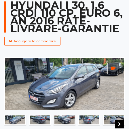
HYUNDAI I 30, 1.6
CRDI 110 CP, EURO 6,
AN 2016 RATE-
LIVRARE-GARANTIE
Adăugare la comparare