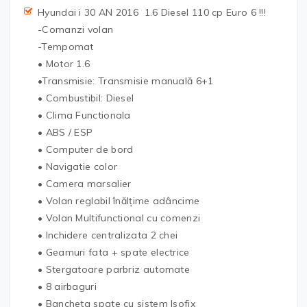
Hyundai i 30 AN 2016 1.6 Diesel 110 cp Euro 6 !!!
-Comanzi volan
-Tempomat
• Motor 1.6
•Transmisie: Transmisie manuală 6+1
• Combustibil: Diesel
• Clima Functionala
• ABS / ESP
• Computer de bord
• Navigatie color
• Camera marsalier
• Volan reglabil înălțime adâncime
• Volan Multifunctional cu comenzi
• Inchidere centralizata 2 chei
• Geamuri fata + spate electrice
• Stergatoare parbriz automate
• 8 airbaguri
• Bancheta spate cu sistem Isofix