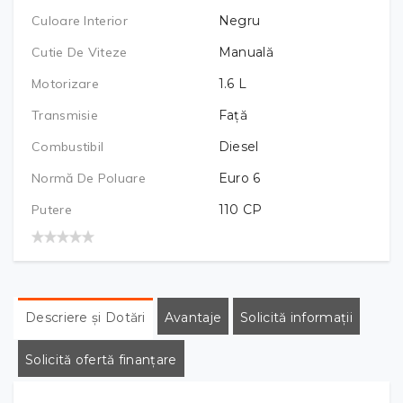
Culoare Interior
Negru
Cutie De Viteze
Manuală
Motorizare
1.6
L
Transmisie
Față
Combustibil
Diesel
Normă De Poluare
Euro 6
Putere
110
CP
Descriere și Dotări
Avantaje
Solicită informații
Solicită ofertă finanțare