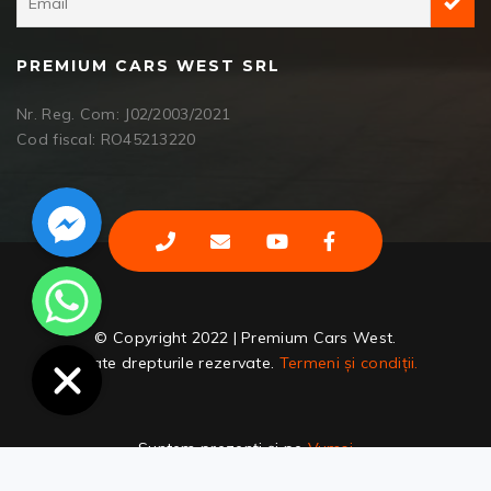
PREMIUM CARS WEST SRL
Nr. Reg. Com: J02/2003/2021
Cod fiscal: RO45213220
Facebook Messenger
WhatsApp
© Copyright 2022 | Premium Cars West.
Toate drepturile rezervate.
Termeni și condiții.
Suntem prezenți și pe
Vumsi