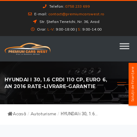
Telefon:
0758 233 699
E-mail:
contact@premiumcarswest.ro
Str. Ștefan Tenetchi, Nr. 36, Arad
Orar:
L-V
: 9:00-18:00 |
S
: 9:00-14:00
Soluții de finanțare
HYUNDAI I 30, 1.6 CRDI 110 CP, EURO 6,
AN 2016 RATE-LIVRARE-GARANTIE
Acasă
Autoturisme
/
/
HYUNDAI i 30, 1.6...