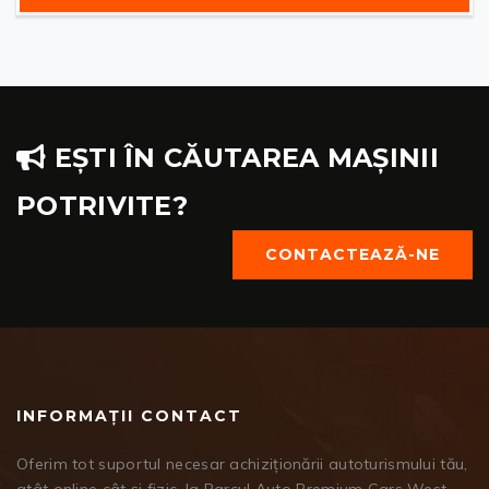
EȘTI ÎN CĂUTAREA MAȘINII
POTRIVITE?
CONTACTEAZĂ-NE
INFORMAȚII CONTACT
Oferim tot suportul necesar achiziționării autoturismului tău,
atât online cât și fizic, la Parcul Auto Premium Cars West.