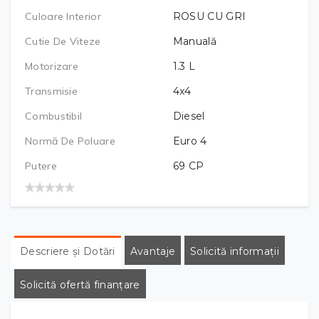
Culoare Interior
ROSU CU GRI
Cutie De Viteze
Manuală
Motorizare
1.3
L
Transmisie
4x4
Combustibil
Diesel
Normă De Poluare
Euro 4
Putere
69
CP
Descriere și Dotări
Avantaje
Solicită informații
Solicită ofertă finanțare