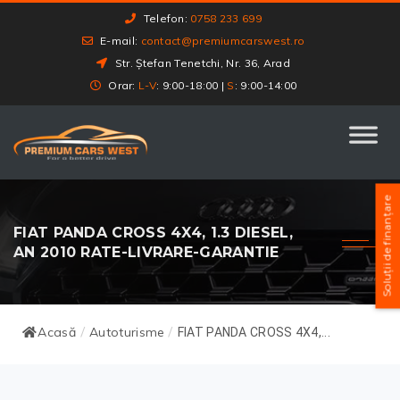
Telefon:
0758 233 699
E-mail:
contact@premiumcarswest.ro
Str. Ștefan Tenetchi, Nr. 36, Arad
Orar:
L-V
: 9:00-18:00 |
S
: 9:00-14:00
Soluții de finanțare
FIAT PANDA CROSS 4X4, 1.3 DIESEL,
AN 2010 RATE-LIVRARE-GARANTIE
Acasă
Autoturisme
/
/
FIAT PANDA CROSS 4X4,...