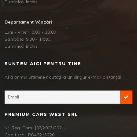
Duminică: închis
Departament Vânzări
Luni - Vineri: 9:00 - 18:00
Sâmbătă: 9:00 - 14:00
Duminică: închis
SUNTEM AICI PENTRU TINE
Află primul ultimele noutăți la un singur e-mail distanță!
PREMIUM CARS WEST SRL
Nr. Reg. Com: J02/2003/2021
Cod fiscal: RO45213220