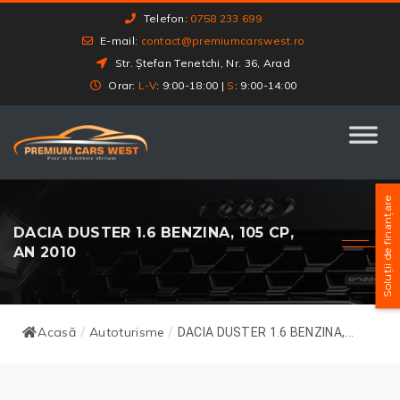
Telefon:
0758 233 699
E-mail:
contact@premiumcarswest.ro
Str. Ștefan Tenetchi, Nr. 36, Arad
Orar:
L-V
: 9:00-18:00 |
S
: 9:00-14:00
Soluții de finanțare
DACIA DUSTER 1.6 BENZINA, 105 CP,
AN 2010
Acasă
Autoturisme
/
/
DACIA DUSTER 1.6 BENZINA,...