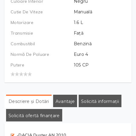
Culoare Interior
Negru
Cutie De Viteze
Manuală
Motorizare
1.6
L
Transmisie
Față
Combustibil
Benzină
Normă De Poluare
Euro 4
Putere
105
CP
Descriere și Dotări
Avantaje
Solicită informații
Solicită ofertă finanțare
-DACIA Duster AN 2010