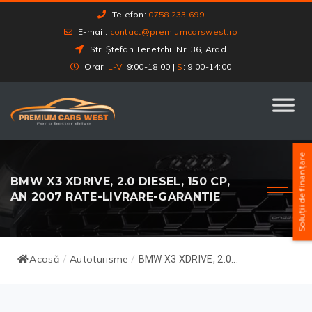
Telefon:
0758 233 699
E-mail:
contact@premiumcarswest.ro
Str. Ștefan Tenetchi, Nr. 36, Arad
Orar:
L-V
: 9:00-18:00 |
S
: 9:00-14:00
Soluții de finanțare
BMW X3 XDRIVE, 2.0 DIESEL, 150 CP,
AN 2007 RATE-LIVRARE-GARANTIE
Acasă
Autoturisme
/
/
BMW X3 XDRIVE, 2.0...