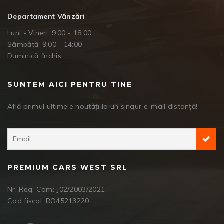
Departament Vânzări
Luni - Vineri: 9:00 - 18:00
Sâmbătă: 9:00 - 14:00
Duminică: închis
SUNTEM AICI PENTRU TINE
Află primul ultimele noutăți la un singur e-mail distanță!
PREMIUM CARS WEST SRL
Nr. Reg. Com: J02/2003/2021
Cod fiscal: RO45213220
Facebook Messenger