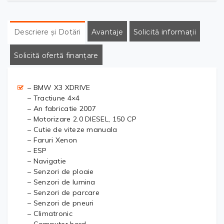
Descriere și Dotări
Avantaje
Solicită informații
Solicită ofertă finanțare
– BMW X3 XDRIVE
– Tractiune 4×4
– An fabricatie 2007
– Motorizare 2.0 DIESEL, 150 CP
– Cutie de viteze manuala
– Faruri Xenon
– ESP
– Navigatie
– Senzori de ploaie
– Senzori de lumina
– Senzori de parcare
– Senzori de pneuri
– Climatronic
– Computer bord