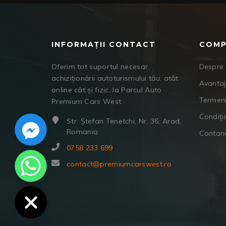
INFORMAȚII CONTACT
COMP
Oferim tot suportul necesar
Despre 
achiziționării autoturismului tău, atât
Avanta
online cât și fizic, la Parcul Auto
Termeni
Premium Cars West.
Facebook Messenger
Condiții
Str. Ștefan Tenetchi, Nr. 36, Arad,
Romania
Contan
0758 233 699
WhatsApp
contact@premiumcarswest.ro