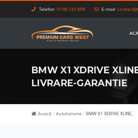
Telefon:
0758 233 699
E-mail:
contact@
AC
BMW X1 XDRIVE XLINE,
LIVRARE-GARANTIE
Acasă
Autoturisme
/
/
BMW X1 XDRIVE XLINE,...