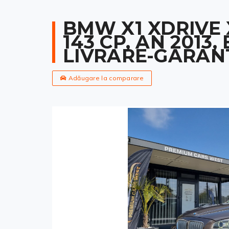
BMW X1 XDRIVE X
143 CP, AN 2013,
LIVRARE-GARAN
Adăugare la comparare