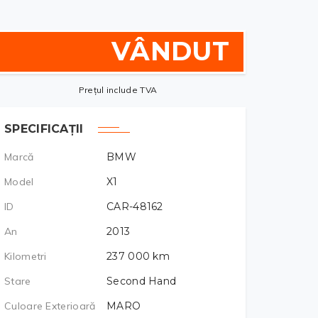
VÂNDUT
Prețul include TVA
SPECIFICAȚII
Marcă
BMW
Model
X1
ID
CAR-48162
An
2013
Kilometri
237 000
km
Stare
Second Hand
Culoare Exterioară
MARO