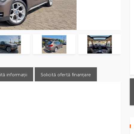
ită informații
Solicită ofertă finanțare