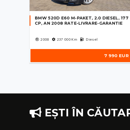
BMW 520D E60 M-PAKET, 2.0 DIESEL, 177
CP, AN 2008 RATE-LIVRARE-GARANTIE
2008
237 000
Km
Diesel
7 990 EUR
EȘTI ÎN CĂUTA