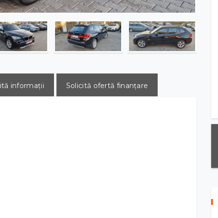
ită informații
Solicită ofertă finanțare