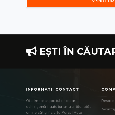
7 990 EUR
EȘTI ÎN CĂUTA
INFORMAȚII CONTACT
COMP
Oferim tot suportul necesar
Despre 
achiziționării autoturismului tău, atât
Avanta
online cât și fizic, la Parcul Auto