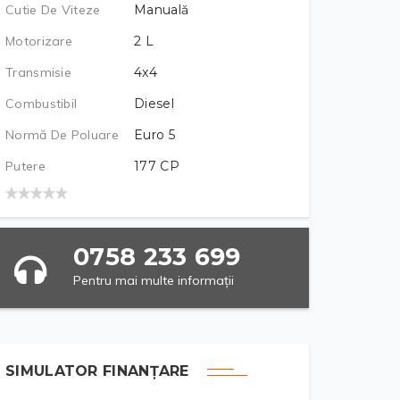
Cutie De Viteze
Manuală
Motorizare
2
L
Transmisie
4x4
Combustibil
Diesel
Normă De Poluare
Euro 5
Putere
177
CP
0758 233 699
Pentru mai multe informații
SIMULATOR FINANȚARE