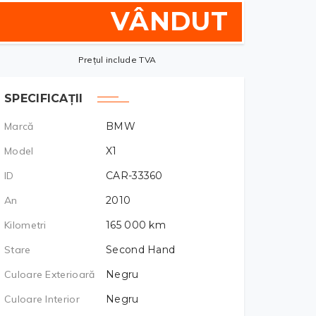
VÂNDUT
Prețul include TVA
SPECIFICAȚII
Marcă
BMW
Model
X1
ID
CAR-33360
An
2010
Kilometri
165 000
km
Stare
Second Hand
Culoare Exterioară
Negru
Culoare Interior
Negru