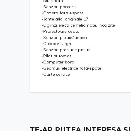
-Bluetooth
-Senzori parcare
-Cotiera fata +spate
-Jante aliaj originale 17
-Oglinzi electrice heliomate, incalzite
-Proiectoare ceata
-Senzori ploaie/lumina
-Culoare Negru
-Senzori presiune pneuri
-Pilot automat
-Computer bord
-Geamuri electrice fata-spate
-Carte service
TE-AR PUTEA INTERESA ȘI .