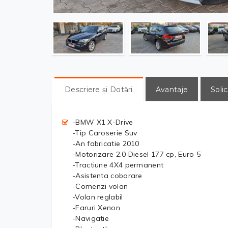
Descriere și Dotări
Avantaje
Solic
-BMW X1 X-Drive
-Tip Caroserie Suv
-An fabricatie 2010
-Motorizare 2.0 Diesel 177 cp, Euro 5
-Tractiune 4X4 permanent
-Asistenta coborare
-Comenzi volan
-Volan reglabil
-Faruri Xenon
-Navigatie