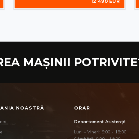
12 490 EUR
REA MAȘINII POTRIVITE
ANIA NOASTRĂ
ORAR
noi
Departament Asistență
je
Luni - Vineri: 9:00 - 18:00