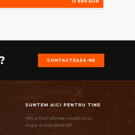
11 690 EUR
?
CONTACTEAZĂ-NE
SUNTEM AICI PENTRU TINE
Află primul ultimele noutăți la un
singur e-mail distanță!