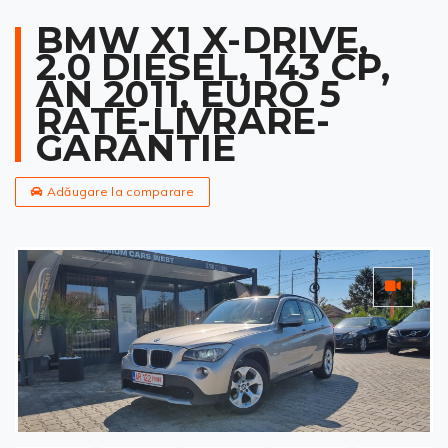
BMW X1 X-DRIVE,
2.0 DIESEL, 143 CP,
AN 2011, EURO 5
RATE-LIVRARE-
GARANTIE
Adăugare la comparare