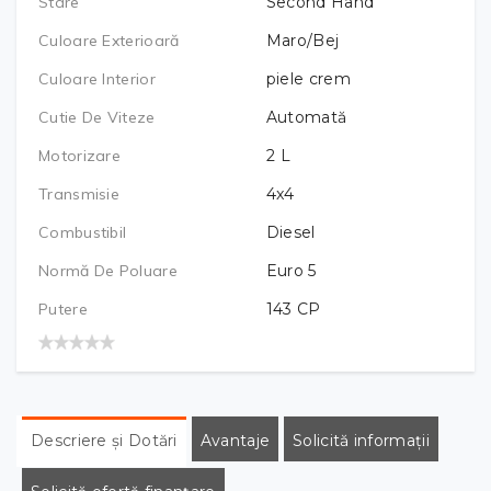
Stare
Second Hand
Culoare Exterioară
Maro/Bej
Culoare Interior
piele crem
Cutie De Viteze
Automată
Motorizare
2
L
Transmisie
4x4
Combustibil
Diesel
Normă De Poluare
Euro 5
Putere
143
CP
Descriere și Dotări
Avantaje
Solicită informații