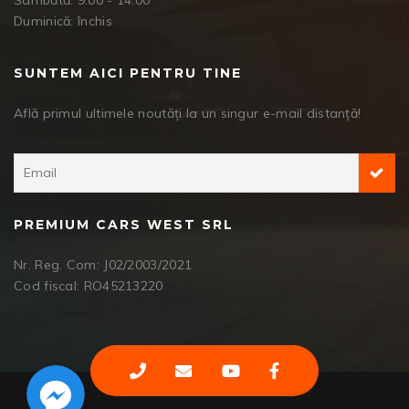
Sâmbătă: 9:00 - 14:00
Duminică: închis
SUNTEM AICI PENTRU TINE
Află primul ultimele noutăți la un singur e-mail distanță!
PREMIUM CARS WEST SRL
Nr. Reg. Com: J02/2003/2021
Cod fiscal: RO45213220
Facebook Messenger