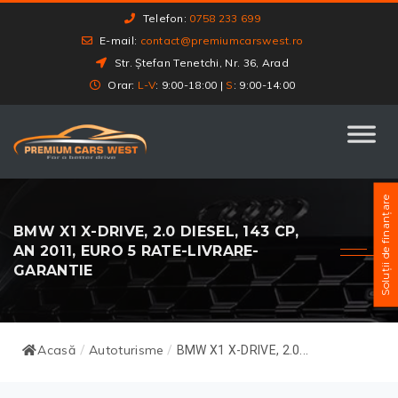
Telefon:
0758 233 699
E-mail:
contact@premiumcarswest.ro
Str. Ștefan Tenetchi, Nr. 36, Arad
Orar:
L-V
: 9:00-18:00 |
S
: 9:00-14:00
Soluții de finanțare
BMW X1 X-DRIVE, 2.0 DIESEL, 143 CP,
AN 2011, EURO 5 RATE-LIVRARE-
GARANTIE
Acasă
Autoturisme
/
/
BMW X1 X-DRIVE, 2.0...