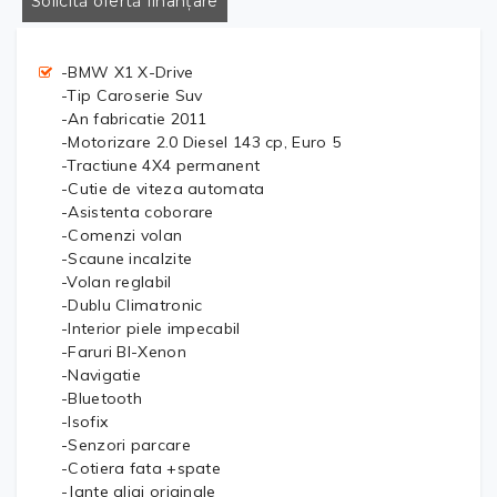
Solicită ofertă finanțare
-BMW X1 X-Drive
-Tip Caroserie Suv
-An fabricatie 2011
-Motorizare 2.0 Diesel 143 cp, Euro 5
-Tractiune 4X4 permanent
-Cutie de viteza automata
-Asistenta coborare
-Comenzi volan
-Scaune incalzite
-Volan reglabil
-Dublu Climatronic
-Interior piele impecabil
-Faruri BI-Xenon
-Navigatie
-Bluetooth
-Isofix
-Senzori parcare
-Cotiera fata +spate
-Jante aliaj originale