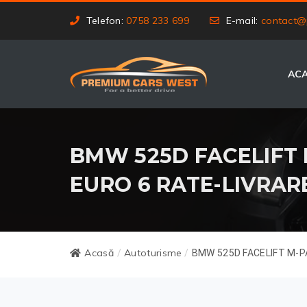
Telefon:
0758 233 699
E-mail:
contact@
AC
BMW 525D FACELIFT M-
EURO 6 RATE-LIVRAR
Acasă
Autoturisme
/
/
BMW 525D FACELIFT M-PA