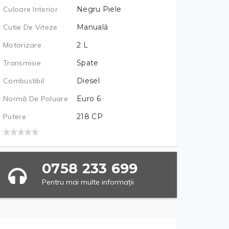
Culoare Interior
Negru Piele
Cutie De Viteze
Manuală
Motorizare
2
L
Transmisie
Spate
Combustibil
Diesel
Normă De Poluare
Euro 6
Putere
218
CP
0758 233 699
Pentru mai multe informații