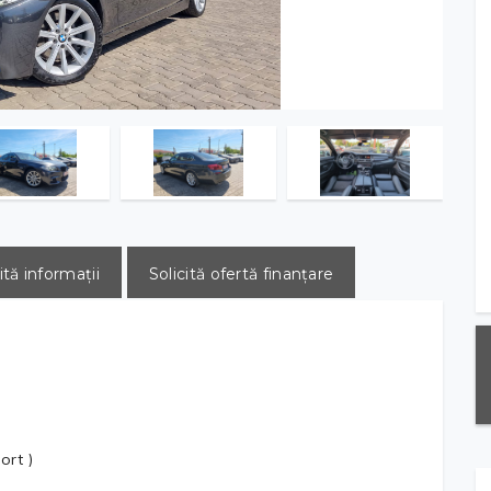
ită informații
Solicită ofertă finanțare
ort )