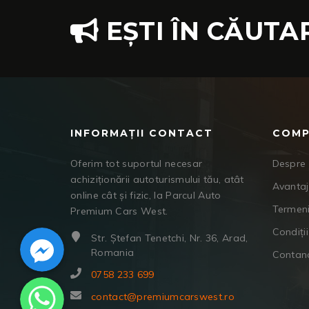
EȘTI ÎN CĂUTA
INFORMAȚII CONTACT
COMP
Oferim tot suportul necesar
Despre 
achiziționării autoturismului tău, atât
Avanta
online cât și fizic, la Parcul Auto
Termeni
Premium Cars West.
Facebook Messenger
Condiții
Str. Ștefan Tenetchi, Nr. 36, Arad,
Romania
Contan
0758 233 699
WhatsApp
contact@premiumcarswest.ro