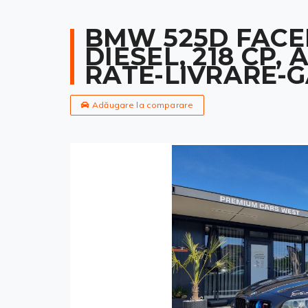
BMW 525D FACEL
DIESEL, 218 CP, 
RATE-LIVRARE-
Adăugare la comparare