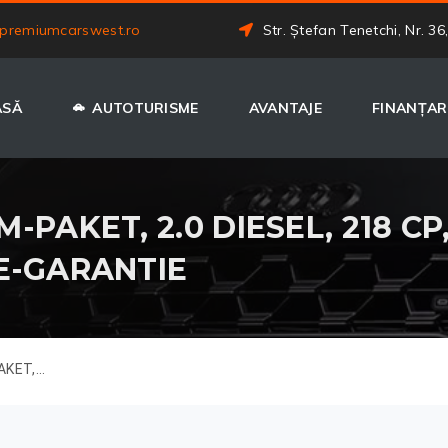
premiumcarswest.ro
Str. Ștefan Tenetchi, Nr. 36
ASĂ
AUTOTURISME
AVANTAJE
FINANȚAR
PAKET, 2.0 DIESEL, 218 CP, 
E-GARANTIE
KET,...