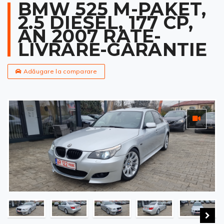
BMW 525 M-PAKET,
2.5 DIESEL, 177 CP,
AN 2007 RATE-
LIVRARE-GARANTIE
Adăugare la comparare