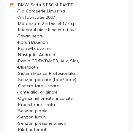
-BMW Seria 5 E60 M-PAKET
-Tip Caroserie Limuzina
-An fabricatie 2007
-Motorizare 2.5 Diesel 177 cp
-Interiorul piele bine intretinut
-Tavan negru
-Faruri BiXenon
-Folow/Leave me
-Navigatie Android
-Radio CD/DVD/MP3, Aux, Slot,
-Bluetooth
-Sistem Muzica Profesionala
-Senzori parcare (fata/spate)
-Cotiera fata +spate
-Jante aliaj originale
-Oglinzi heliomate, incalzite
-Proiectoare ceata
-Senzori ploaie
-Senzori lumini
-Senzori presiune pneuri
-Pilot automat