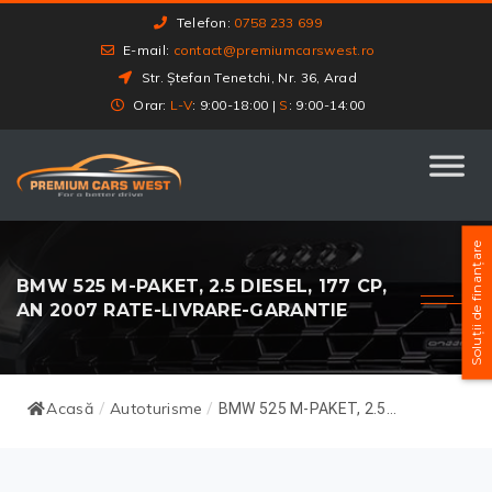
Telefon:
0758 233 699
E-mail:
contact@premiumcarswest.ro
Str. Ștefan Tenetchi, Nr. 36, Arad
Orar:
L-V
: 9:00-18:00 |
S
: 9:00-14:00
Soluții de finanțare
BMW 525 M-PAKET, 2.5 DIESEL, 177 CP,
AN 2007 RATE-LIVRARE-GARANTIE
Acasă
Autoturisme
/
/
BMW 525 M-PAKET, 2.5...