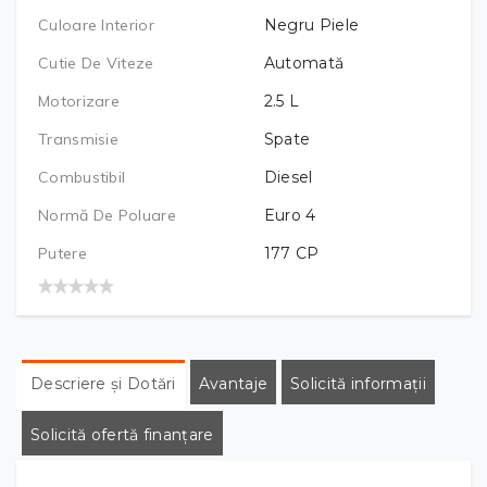
Culoare Interior
Negru Piele
Cutie De Viteze
Automată
Motorizare
2.5
L
Transmisie
Spate
Combustibil
Diesel
Normă De Poluare
Euro 4
Putere
177
CP
Descriere și Dotări
Avantaje
Solicită informații
Solicită ofertă finanțare