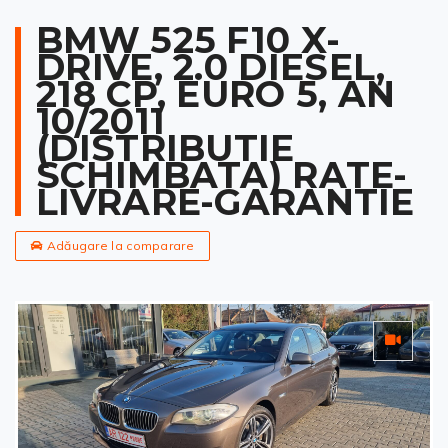
BMW 525 F10 X-
DRIVE, 2.0 DIESEL,
218 CP, EURO 5, AN
10/2011
(DISTRIBUTIE
SCHIMBATA) RATE-
LIVRARE-GARANTIE
Adăugare la comparare