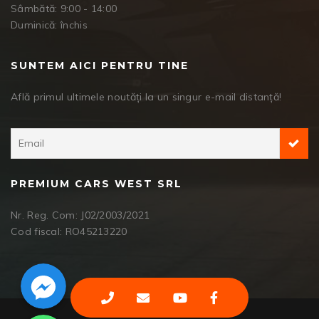
Sâmbătă: 9:00 - 14:00
Duminică: închis
SUNTEM AICI PENTRU TINE
Află primul ultimele noutăți la un singur e-mail distanță!
PREMIUM CARS WEST SRL
Nr. Reg. Com: J02/2003/2021
Cod fiscal: RO45213220
Facebook Messenger
WhatsApp