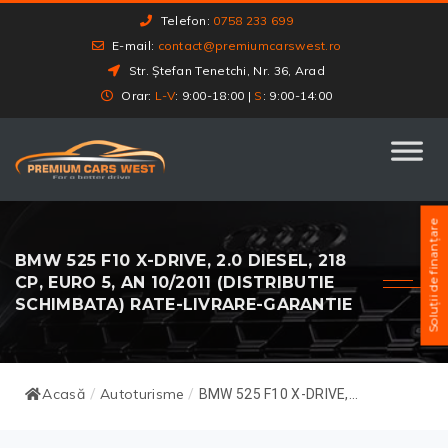
Telefon:
0758 233 699
E-mail:
contact@premiumcarswest.ro
Str. Ștefan Tenetchi, Nr. 36, Arad
Orar:
L-V
: 9:00-18:00 |
S
: 9:00-14:00
Soluții de finanțare
BMW 525 F10 X-DRIVE, 2.0 DIESEL, 218
CP, EURO 5, AN 10/2011 (DISTRIBUTIE
SCHIMBATA) RATE-LIVRARE-GARANTIE
Acasă
Autoturisme
/
/
BMW 525 F10 X-DRIVE,...