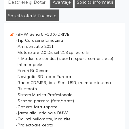
Descriere și Dotări
Avantaje
Solicită informații
Solicită ofertă finanțare
-BMW Seria 5 F10 X-DRIVE
-Tip Caroserie Limuzina
-An fabricatie 2011
-Motorizare 2.0 Diesel 218 cp, euro 5
-4 Moduri de condus( sport+, sport, confort, eco)
-Interior piele
-Faruri Bi-Xenon
-Navigatie 3D toata Europa
-Radio CD/MP3, Aux, Slot, USB, memorie interna
-Bluetooth
-Sistem Muzica Profesionala
-Senzori parcare (fata/spate)
-Cotiera fata +spate
-Jante aliaj originale BMW
-Oglinzi heliomate, incalzite
-Proiectoare ceata