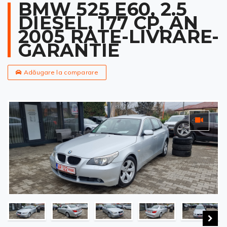
BMW 525 E60, 2.5
DIESEL, 177 CP, AN
2005 RATE-LIVRARE-
GARANTIE
Adăugare la comparare