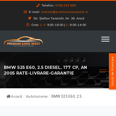
Telefon:
0758 233 699
E-mail:
contact@premiumcarswest.ro
Str. Ștefan Tenetchi, Nr. 36, Arad
Orar:
L-V
: 9:00-18:00 |
S
: 9:00-14:00
Soluții de finanțare
BMW 525 E60, 2.5 DIESEL, 177 CP, AN
2005 RATE-LIVRARE-GARANTIE
Acasă
Autoturisme
/
/
BMW 525 E60, 2.5...