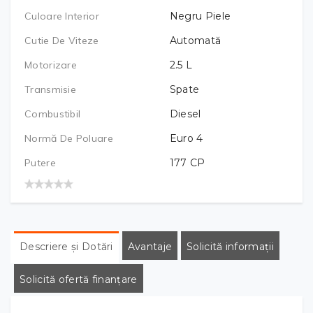
Culoare Interior
Negru Piele
Cutie De Viteze
Automată
Motorizare
2.5
L
Transmisie
Spate
Combustibil
Diesel
Normă De Poluare
Euro 4
Putere
177
CP
Descriere și Dotări
Avantaje
Solicită informații
Solicită ofertă finanțare