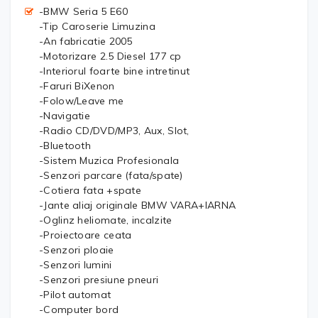
-BMW Seria 5 E60
-Tip Caroserie Limuzina
-An fabricatie 2005
-Motorizare 2.5 Diesel 177 cp
-Interiorul foarte bine intretinut
-Faruri BiXenon
-Folow/Leave me
-Navigatie
-Radio CD/DVD/MP3, Aux, Slot,
-Bluetooth
-Sistem Muzica Profesionala
-Senzori parcare (fata/spate)
-Cotiera fata +spate
-Jante aliaj originale BMW VARA+IARNA
-Oglinz heliomate, incalzite
-Proiectoare ceata
-Senzori ploaie
-Senzori lumini
-Senzori presiune pneuri
-Pilot automat
-Computer bord