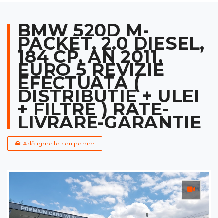
BMW 520D M-
PACKET, 2.0 DIESEL,
184 CP, AN 2011,
EURO 5 REVIZIE
EFECTUATA (
DISTRIBUTIE + ULEI
+ FILTRE ) RATE-
LIVRARE-GARANTIE
Adăugare la comparare