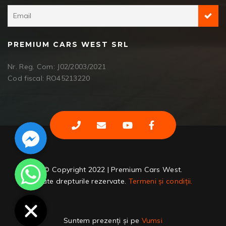
PREMIUM CARS WEST SRL
Nr. Reg. Com: J02/2003/2021
Cod fiscal: RO45213220
Facebook Messenger
WhatsApp
© Copyright 2022 | Premium Cars West.
Toate drepturile rezervate.
Termeni și condiții.
Suntem prezenți și pe
Vumsi