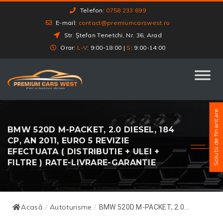
Telefon:
0758 233 699
E-mail:
contact@premiumcarswest.ro
Str. Ștefan Tenetchi, Nr. 36, Arad
Orar:
L-V
: 9:00-18:00 |
S
: 9:00-14:00
Soluții de finanțare
BMW 520D M-PACKET, 2.0 DIESEL, 184
CP, AN 2011, EURO 5 REVIZIE
EFECTUATA ( DISTRIBUTIE + ULEI +
FILTRE ) RATE-LIVRARE-GARANTIE
Acasă
Autoturisme
/
/
BMW 520D M-PACKET, 2.0...