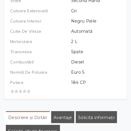
Stare
Second Hand
Culoare Exterioară
Gri
Culoare Interior
Negru Piele
Cutie De Viteze
Automată
Motorizare
2
L
Transmisie
Spate
Combustibil
Diesel
Normă De Poluare
Euro 5
Putere
184
CP
Descriere și Dotări
Avantaje
Solicită informații