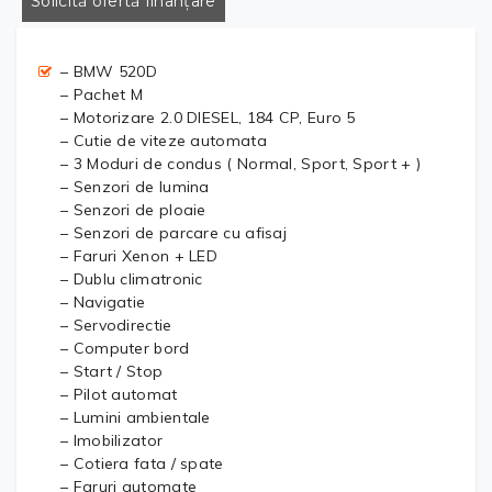
Solicită ofertă finanțare
– BMW 520D
– Pachet M
– Motorizare 2.0 DIESEL, 184 CP, Euro 5
– Cutie de viteze automata
– 3 Moduri de condus ( Normal, Sport, Sport + )
– Senzori de lumina
– Senzori de ploaie
– Senzori de parcare cu afisaj
– Faruri Xenon + LED
– Dublu climatronic
– Navigatie
– Servodirectie
– Computer bord
– Start / Stop
– Pilot automat
– Lumini ambientale
– Imobilizator
– Cotiera fata / spate
– Faruri automate