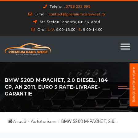
Telefon:
0758 233 699
E-mail:
contact@premiumcarswest.ro
Str. Ștefan Tenetchi, Nr. 36, Arad
Orar:
L-V
: 9:00-18:00 |
S
: 9:00-14:00
Soluții de finanțare
BMW 520D M-PACHET, 2.0 DIESEL, 184
CP, AN 2011, EURO 5 RATE-LIVRARE-
GARANTIE
Acasă
Autoturisme
/
/
BMW 520D M-PACHET, 2.0...