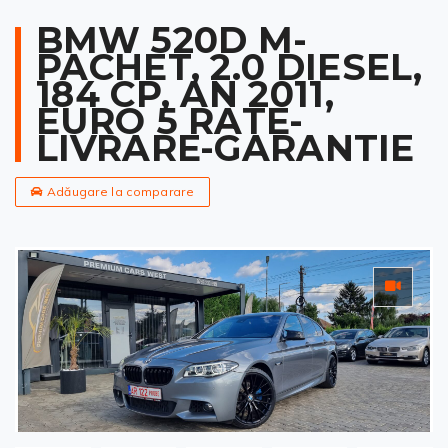
BMW 520D M-
PACHET, 2.0 DIESEL,
184 CP, AN 2011,
EURO 5 RATE-
LIVRARE-GARANTIE
Adăugare la comparare