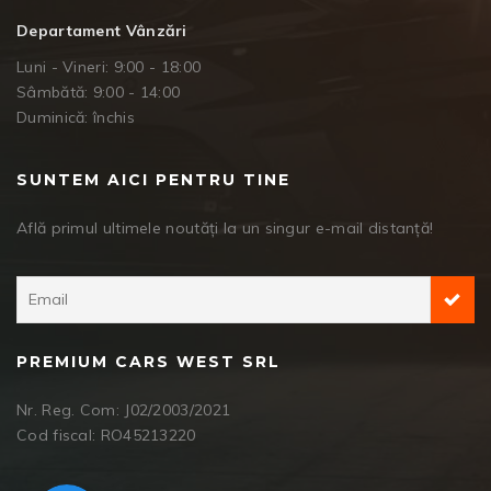
Departament Vânzări
Luni - Vineri: 9:00 - 18:00
Sâmbătă: 9:00 - 14:00
Duminică: închis
SUNTEM AICI PENTRU TINE
Află primul ultimele noutăți la un singur e-mail distanță!
PREMIUM CARS WEST SRL
Nr. Reg. Com: J02/2003/2021
Cod fiscal: RO45213220
Facebook Messenger