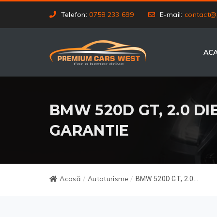
Telefon:
0758 233 699
E-mail:
contact@
AC
BMW 520D GT, 2.0 DIE
GARANTIE
Acasă
Autoturisme
/
/
BMW 520D GT, 2.0...