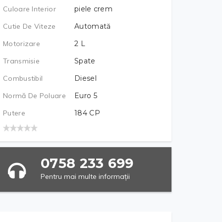
Culoare Interior
piele crem
Cutie De Viteze
Automată
Motorizare
2
L
Transmisie
Spate
Combustibil
Diesel
Normă De Poluare
Euro 5
Putere
184
CP
0758 233 699
Pentru mai multe informații