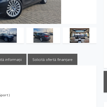
ită informații
Solicită ofertă finanțare
port )