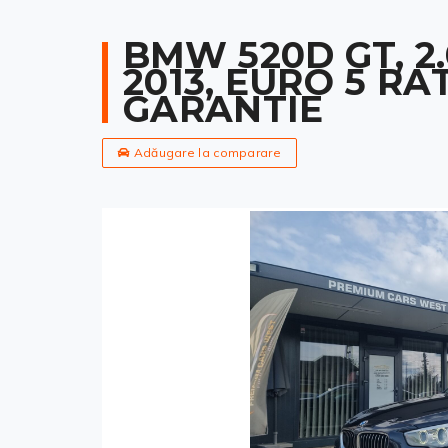
BMW 520D GT, 2.
2013, EURO 5 RA
GARANTIE
Adăugare la comparare