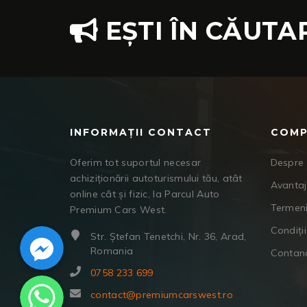
EȘTI ÎN CĂUTA
INFORMAȚII CONTACT
COMP
Oferim tot suportul necesar
Despre 
achiziționării autoturismului tău, atât
Avanta
online cât și fizic, la Parcul Auto
Termeni
Premium Cars West.
Facebook Messenger
Condiții
Str. Ștefan Tenetchi, Nr. 36, Arad,
Romania
Contan
0758 233 699
WhatsApp
contact@premiumcarswest.ro