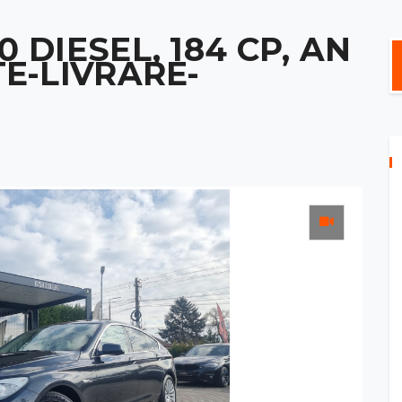
0 DIESEL, 184 CP, AN
TE-LIVRARE-