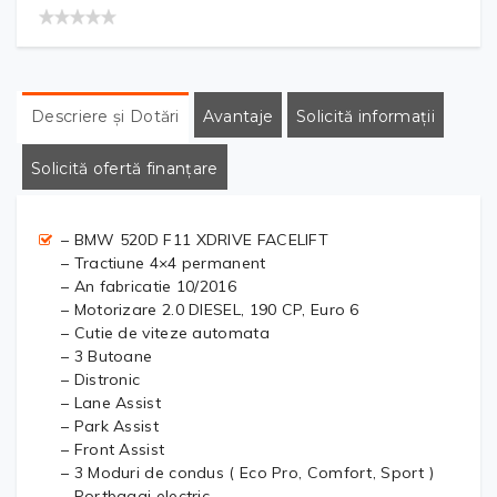
Descriere și Dotări
Avantaje
Solicită informații
Solicită ofertă finanțare
– BMW 520D F11 XDRIVE FACELIFT
– Tractiune 4×4 permanent
– An fabricatie 10/2016
– Motorizare 2.0 DIESEL, 190 CP, Euro 6
– Cutie de viteze automata
– 3 Butoane
– Distronic
– Lane Assist
– Park Assist
– Front Assist
– 3 Moduri de condus ( Eco Pro, Comfort, Sport )
– Portbagaj electric