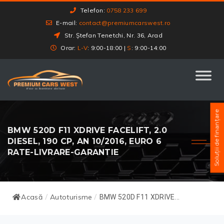
Telefon:
0758 233 699
E-mail:
contact@premiumcarswest.ro
Str. Ștefan Tenetchi, Nr. 36, Arad
Orar:
L-V
: 9:00-18:00 |
S
: 9:00-14:00
Soluții de finanțare
BMW 520D F11 XDRIVE FACELIFT, 2.0
DIESEL, 190 CP, AN 10/2016, EURO 6
RATE-LIVRARE-GARANTIE
Acasă
Autoturisme
/
/
BMW 520D F11 XDRIVE...