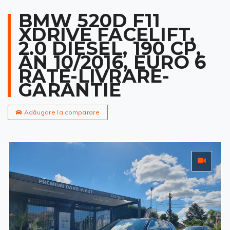
BMW 520D F11
XDRIVE FACELIFT,
2.0 DIESEL, 190 CP,
AN 10/2016, EURO 6
RATE-LIVRARE-
GARANTIE
Adăugare la comparare