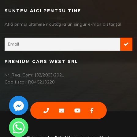
SUNTEM AICI PENTRU TINE
Află primul ultimele noutăți la un singur e-mail distanță!
PREMIUM CARS WEST SRL
Nr. Reg. Com: J02/2003/2021
Cod fiscal: RO45213220
Facebook Messenger
WhatsApp