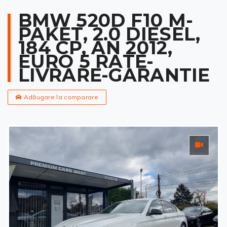
BMW 520D F10 M-
PAKET, 2.0 DIESEL,
184 CP, AN 2012,
EURO 5 RATE-
LIVRARE-GARANTIE
Adăugare la comparare