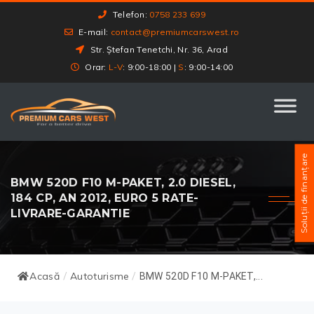
Telefon:
0758 233 699
E-mail:
contact@premiumcarswest.ro
Str. Ștefan Tenetchi, Nr. 36, Arad
Orar:
L-V
: 9:00-18:00 |
S
: 9:00-14:00
Soluții de finanțare
BMW 520D F10 M-PAKET, 2.0 DIESEL,
184 CP, AN 2012, EURO 5 RATE-
LIVRARE-GARANTIE
Acasă
Autoturisme
/
/
BMW 520D F10 M-PAKET,...