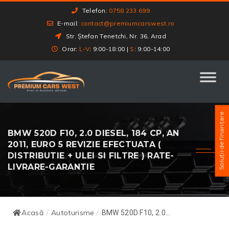
Telefon:
0758 233 699
E-mail:
contact@premiumcarswest.ro
Str. Ștefan Tenetchi, Nr. 36, Arad
Orar:
L-V
: 9:00-18:00 |
S
: 9:00-14:00
Soluții de finanțare
BMW 520D F10, 2.0 DIESEL, 184 CP, AN
2011, EURO 5 REVIZIE EFECTUATA (
DISTRIBUTIE + ULEI SI FILTRE ) RATE-
LIVRARE-GARANTIE
Acasă
Autoturisme
/
/
BMW 520D F10, 2.0...