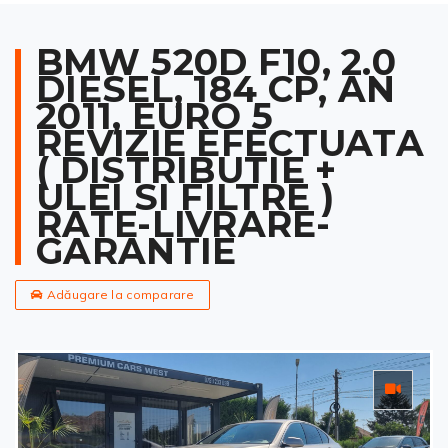
BMW 520D F10, 2.0
DIESEL, 184 CP, AN
2011, EURO 5
REVIZIE EFECTUATA
( DISTRIBUTIE +
ULEI SI FILTRE )
RATE-LIVRARE-
GARANTIE
Adăugare la comparare