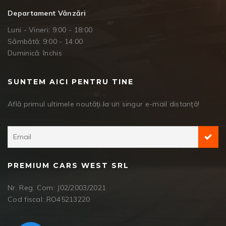
Departament Vânzări
Luni - Vineri: 9:00 - 18:00
Sâmbătă: 9:00 - 14:00
Duminică: închis
SUNTEM AICI PENTRU TINE
Află primul ultimele noutăți la un singur e-mail distanță!
PREMIUM CARS WEST SRL
Nr. Reg. Com: J02/2003/2021
Cod fiscal: RO45213220
Facebook Messenger