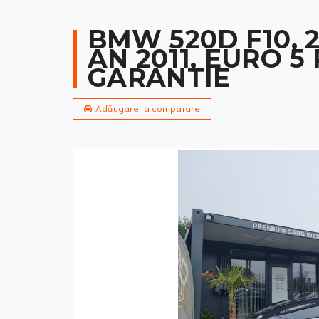
BMW 520D F10, 2.
AN 2011, EURO 5
GARANTIE
Adăugare la comparare