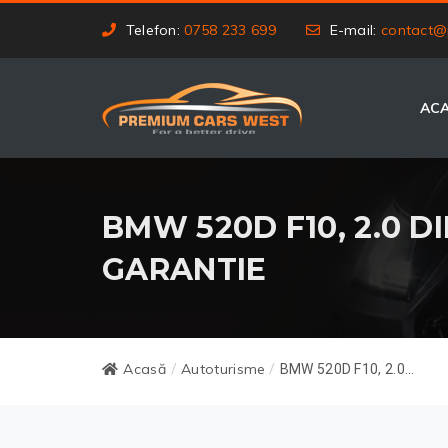
Telefon:
0758 233 699
E-mail:
contact@
AC
BMW 520D F10, 2.0 DI
GARANTIE
Acasă
Autoturisme
/
/
BMW 520D F10, 2.0...