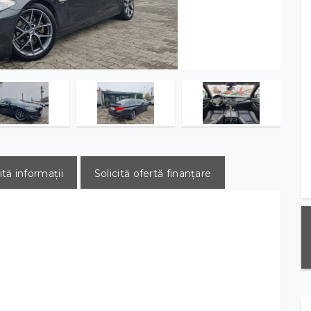
ită informații
Solicită ofertă finanțare