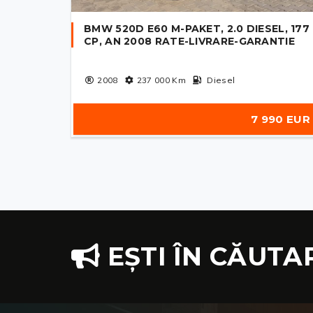
BMW 520D E60 M-PAKET, 2.0 DIESEL, 177
CP, AN 2008 RATE-LIVRARE-GARANTIE
2008
237 000
Km
Diesel
7 990 EUR
EȘTI ÎN CĂUTA