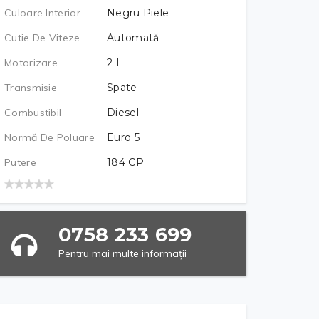
Culoare Interior
Negru Piele
Cutie De Viteze
Automată
Motorizare
2
L
Transmisie
Spate
Combustibil
Diesel
Normă De Poluare
Euro 5
Putere
184
CP
0758 233 699
Pentru mai multe informații