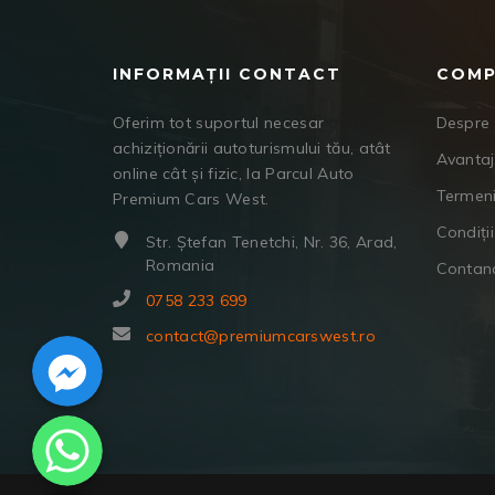
INFORMAȚII CONTACT
COMP
Oferim tot suportul necesar
Despre 
achiziționării autoturismului tău, atât
Avanta
online cât și fizic, la Parcul Auto
Termeni
Premium Cars West.
Condiții
Str. Ștefan Tenetchi, Nr. 36, Arad,
Romania
Contan
0758 233 699
Facebook Messenger
contact@premiumcarswest.ro
WhatsApp