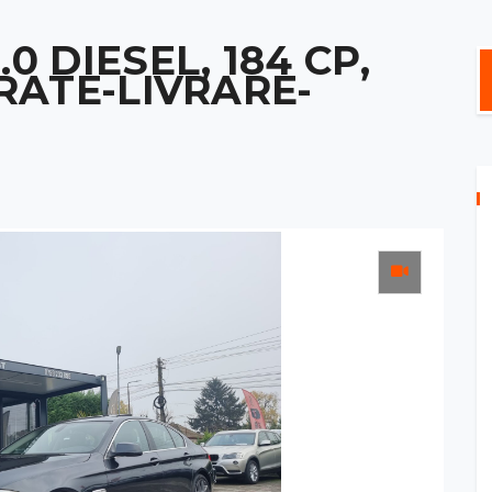
0 DIESEL, 184 CP,
 RATE-LIVRARE-