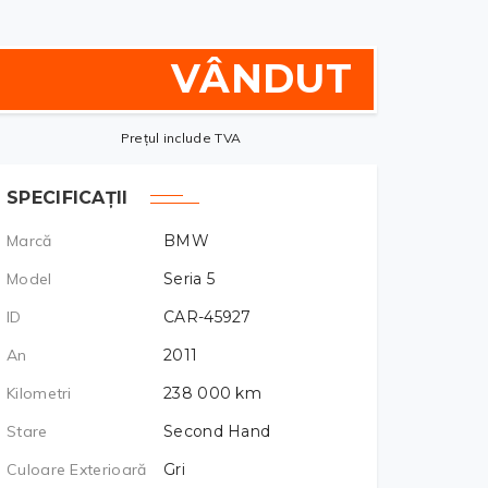
VÂNDUT
Prețul include TVA
SPECIFICAȚII
Marcă
BMW
Model
Seria 5
ID
CAR-45927
An
2011
Kilometri
238 000
km
Stare
Second Hand
Culoare Exterioară
Gri