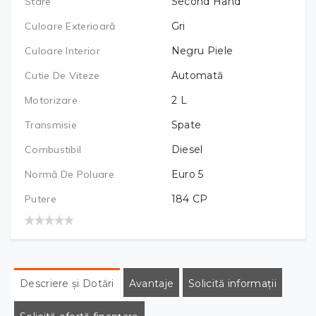
Stare
Second Hand
Culoare Exterioară
Gri
Culoare Interior
Negru Piele
Cutie De Viteze
Automată
Motorizare
2
L
Transmisie
Spate
Combustibil
Diesel
Normă De Poluare
Euro 5
Putere
184
CP
Descriere și Dotări
Avantaje
Solicită informații