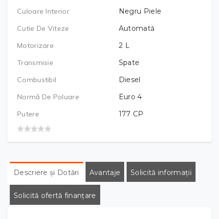
Culoare Interior
Negru Piele
Cutie De Viteze
Automată
Motorizare
2
L
Transmisie
Spate
Combustibil
Diesel
Normă De Poluare
Euro 4
Putere
177
CP
Descriere și Dotări
Avantaje
Solicită informații
Solicită ofertă finanțare