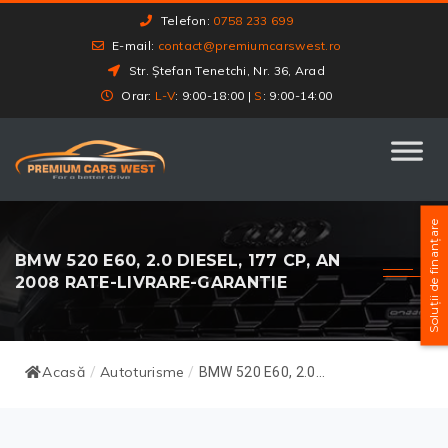
Telefon:
0758 233 699
E-mail:
contact@premiumcarswest.ro
Str. Ștefan Tenetchi, Nr. 36, Arad
Orar:
L-V
: 9:00-18:00 |
S
: 9:00-14:00
Soluții de finanțare
BMW 520 E60, 2.0 DIESEL, 177 CP, AN
2008 RATE-LIVRARE-GARANTIE
Acasă
Autoturisme
/
/
BMW 520 E60, 2.0...