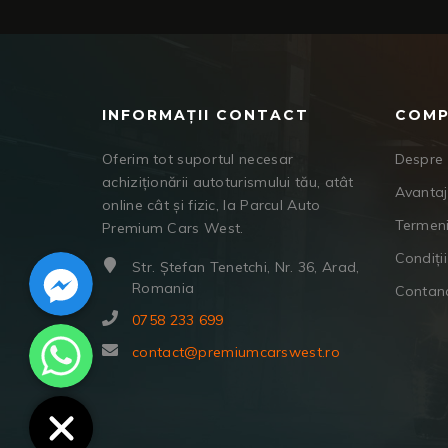
INFORMAȚII CONTACT
COMP
Oferim tot suportul necesar
Despre 
achiziționării autoturismului tău, atât
Avanta
online cât și fizic, la Parcul Auto
Termeni
Premium Cars West.
Facebook Messenger
Condiții
Str. Ștefan Tenetchi, Nr. 36, Arad,
Romania
Contan
0758 233 699
WhatsApp
contact@premiumcarswest.ro