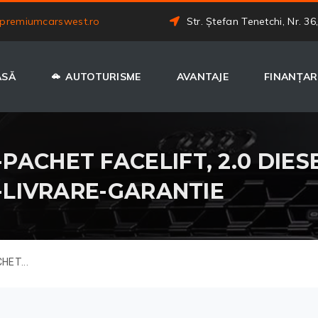
premiumcarswest.ro
Str. Ștefan Tenetchi, Nr. 36
ASĂ
AUTOTURISME
AVANTAJE
FINANȚAR
ACHET FACELIFT, 2.0 DIESEL
E-LIVRARE-GARANTIE
HET...