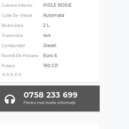
Culoare Interior
PIELE ROSIE
Cutie De Viteze
Automată
Motorizare
2
L
Transmisie
4x4
Combustibil
Diesel
Normă De Poluare
Euro 6
Putere
190
CP
0758 233 699
Pentru mai multe informații