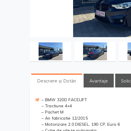
Descriere și Dotări
Avantaje
Solic
– BMW 320D FACELIFT
– Tractiune 4×4
– Pachet M
– An fabricatie 12/2015
– Motorizare 2.0 DIESEL, 190 CP, Euro 6
– Cutie de viteze automata