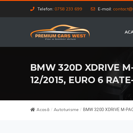
Telefon:
0758 233 699
E-mail:
contact@
AC
BMW 320D XDRIVE M-P
12/2015, EURO 6 RAT
Acasă
Autoturisme
/
/
BMW 320D XDRIVE M-PAC