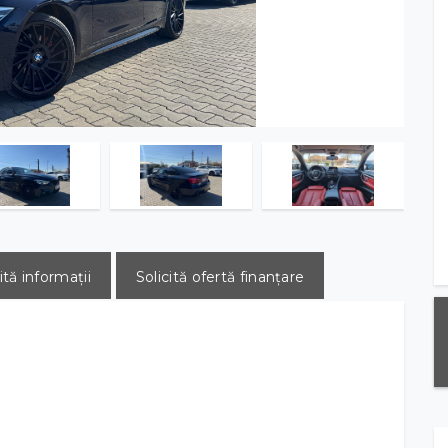
ită informații
Solicită ofertă finanțare