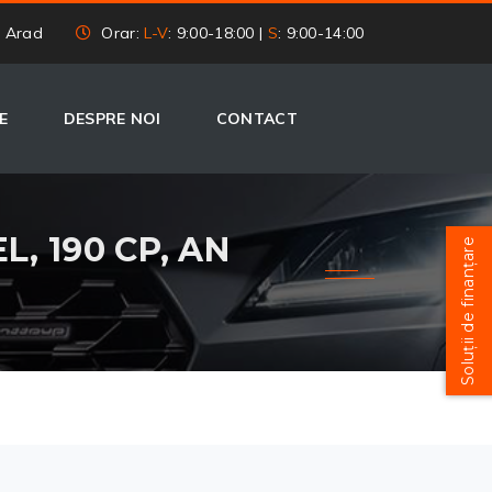
, Arad
Orar:
L-V
: 9:00-18:00 |
S
: 9:00-14:00
E
DESPRE NOI
CONTACT
, 190 CP, AN
Soluții de finanțare