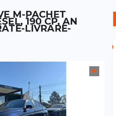
VE M-PACHET
ESEL, 190 CP, AN
 RATE-LIVRARE-