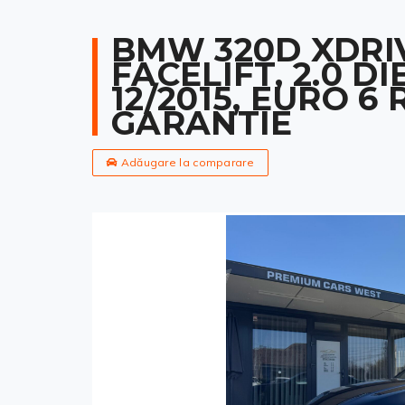
BMW 320D XDRI
FACELIFT, 2.0 DI
12/2015, EURO 6
GARANTIE
Adăugare la comparare