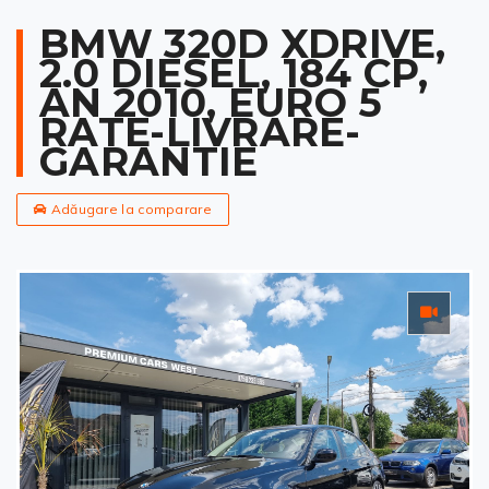
BMW 320D XDRIVE,
2.0 DIESEL, 184 CP,
AN 2010, EURO 5
RATE-LIVRARE-
GARANTIE
Adăugare la comparare