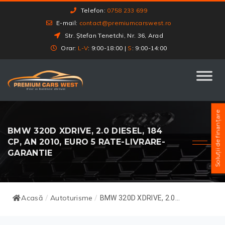
Telefon:
0758 233 699
E-mail:
contact@premiumcarswest.ro
Str. Ștefan Tenetchi, Nr. 36, Arad
Orar:
L-V
: 9:00-18:00 |
S
: 9:00-14:00
Soluții de finanțare
BMW 320D XDRIVE, 2.0 DIESEL, 184
CP, AN 2010, EURO 5 RATE-LIVRARE-
GARANTIE
Acasă
Autoturisme
/
/
BMW 320D XDRIVE, 2.0...