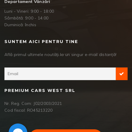
Departament Vânzări
Luni - Vineri: 9:00 - 18:00
Sâmbătă: 9:00 - 14:00
Duminică: închis
SUNTEM AICI PENTRU TINE
Află primul ultimele noutăți la un singur e-mail distanță!
PREMIUM CARS WEST SRL
Nr. Reg. Com: J02/2003/2021
Cod fiscal: RO45213220
Facebook Messenger