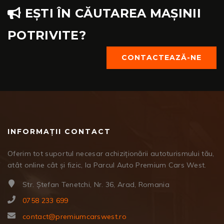
EȘTI ÎN CĂUTAREA MAȘINII
POTRIVITE?
CONTACTEAZĂ-NE
INFORMAȚII CONTACT
Oferim tot suportul necesar achiziționării autoturismului tău,
atât online cât și fizic, la Parcul Auto Premium Cars West.
Str. Ștefan Tenetchi, Nr. 36, Arad, Romania
0758 233 699
contact@premiumcarswest.ro