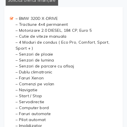
Solicită ofertă finanțare
– BMW 320D X-DRIVE
– Tractiune 4×4 permanent
– Motorizare 2.0 DIESEL, 184 CP, Euro 5
– Cutie de viteze manuala
– 4 Moduri de condus ( Eco Pro, Comfort, Sport,
Sport + )
– Senzori de ploaie
– Senzori de lumina
– Senzori de parcare cu afisaj
– Dublu climatronic
– Faruri Xenon
– Comenzi pe volan
– Navigatie
– Start / Stop
– Servodirectie
– Computer bord
– Faruri automate
– Pilot automat
– Imobilizator