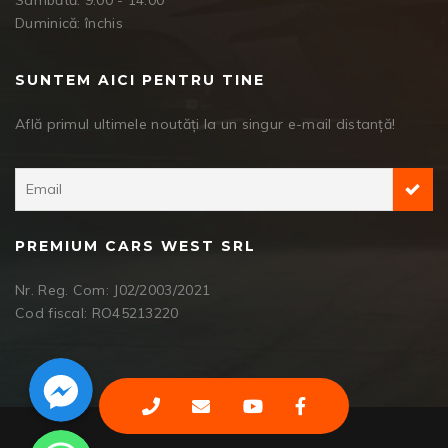
Sâmbătă: 9:00 - 14:00
Duminică: închis
SUNTEM AICI PENTRU TINE
Află primul ultimele noutăți la un singur e-mail distanță!
PREMIUM CARS WEST SRL
Nr. Reg. Com: J02/2003/2021
Cod fiscal: RO45213220
Facebook Messenger
WhatsApp