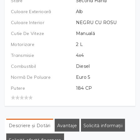
Stare
Second Hand
Culoare Exterioară
Alb
Culoare Interior
NEGRU CU ROSU
Cutie De Viteze
Manuală
Motorizare
2
L
Transmisie
4x4
Combustibil
Diesel
Normă De Poluare
Euro 5
Putere
184
CP
Descriere și Dotări
Avantaje
Solicită informații