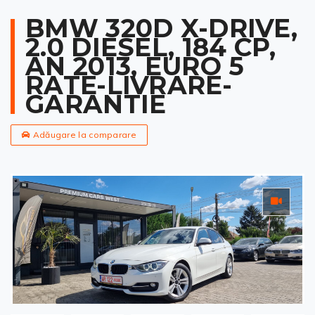
BMW 320D X-DRIVE,
2.0 DIESEL, 184 CP,
AN 2013, EURO 5
RATE-LIVRARE-
GARANTIE
Adăugare la comparare