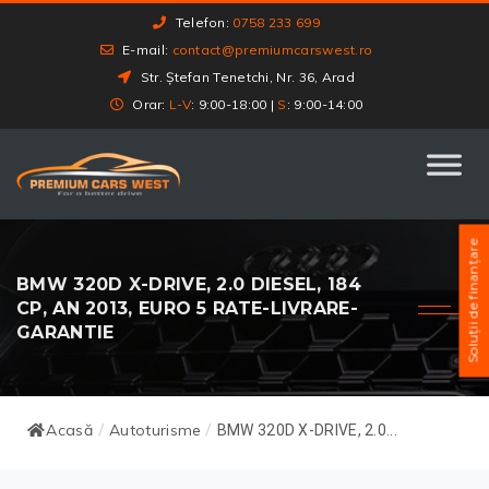
Telefon:
0758 233 699
E-mail:
contact@premiumcarswest.ro
Str. Ștefan Tenetchi, Nr. 36, Arad
Orar:
L-V
: 9:00-18:00 |
S
: 9:00-14:00
Soluții de finanțare
BMW 320D X-DRIVE, 2.0 DIESEL, 184
CP, AN 2013, EURO 5 RATE-LIVRARE-
GARANTIE
Acasă
Autoturisme
/
/
BMW 320D X-DRIVE, 2.0...