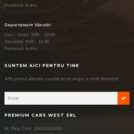
Duminică: închis
Departament Vânzări
Luni - Vineri: 9:00 - 18:00
Sâmbătă: 9:00 - 14:00
Duminică: închis
SUNTEM AICI PENTRU TINE
Află primul ultimele noutăți la un singur e-mail distanță!
PREMIUM CARS WEST SRL
Nr. Reg. Com: J02/2003/2021