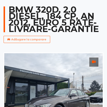
BMW 320D, 2.0
DIESEL, 184 CP, AN
2012, EURO 5 RATE-
LIVRARE-GARANTIE
Adăugare la comparare