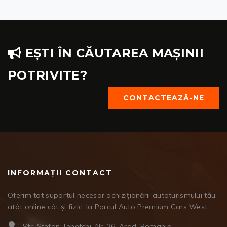
EȘTI ÎN CĂUTAREA MAȘINII
POTRIVITE?
CONTACTEAZĂ-NE
INFORMAȚII CONTACT
Oferim tot suportul necesar achiziționării autoturismului tău,
atât online cât și fizic, la Parcul Auto Premium Cars West.
Str. Ștefan Tenetchi, Nr. 36, Arad, Romania