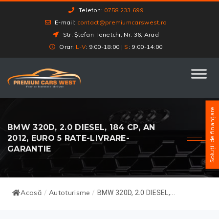
Telefon:
0758 233 699
E-mail:
contact@premiumcarswest.ro
Str. Ștefan Tenetchi, Nr. 36, Arad
Orar:
L-V
: 9:00-18:00 |
S
: 9:00-14:00
Soluții de finanțare
BMW 320D, 2.0 DIESEL, 184 CP, AN
2012, EURO 5 RATE-LIVRARE-
GARANTIE
Acasă
Autoturisme
/
/
BMW 320D, 2.0 DIESEL,...