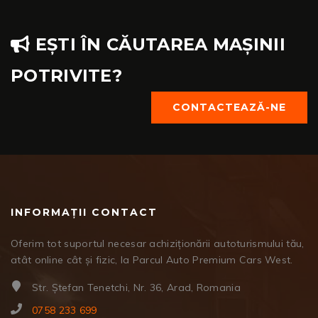
EȘTI ÎN CĂUTAREA MAȘINII
POTRIVITE?
CONTACTEAZĂ-NE
INFORMAȚII CONTACT
Oferim tot suportul necesar achiziționării autoturismului tău,
atât online cât și fizic, la Parcul Auto Premium Cars West.
Str. Ștefan Tenetchi, Nr. 36, Arad, Romania
0758 233 699