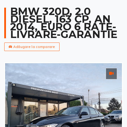
BMW 320D, 2.0
DIESEL, 163 CP, AN
2014, EURO 6 RATE-
LIVRARE-GARANTIE
Adăugare la comparare