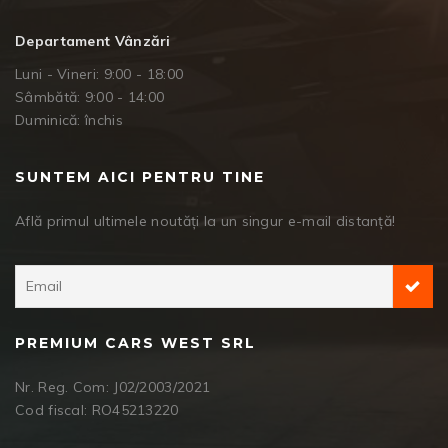
Departament Vânzări
Luni - Vineri: 9:00 - 18:00
Sâmbătă: 9:00 - 14:00
Duminică: închis
SUNTEM AICI PENTRU TINE
Află primul ultimele noutăți la un singur e-mail distanță!
PREMIUM CARS WEST SRL
Nr. Reg. Com: J02/2003/2021
Cod fiscal: RO45213220