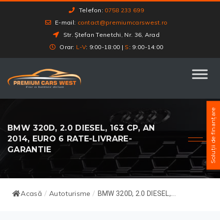
Telefon:
0758 233 699
E-mail:
contact@premiumcarswest.ro
Str. Ștefan Tenetchi, Nr. 36, Arad
Orar:
L-V
: 9:00-18:00 |
S
: 9:00-14:00
Soluții de finanțare
BMW 320D, 2.0 DIESEL, 163 CP, AN
2014, EURO 6 RATE-LIVRARE-
GARANTIE
Acasă
Autoturisme
/
/
BMW 320D, 2.0 DIESEL,...