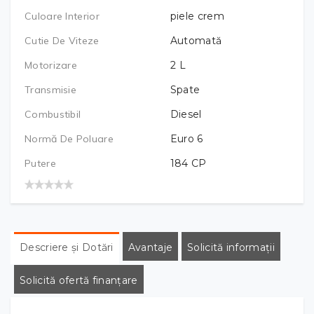
Culoare Interior
piele crem
Cutie De Viteze
Automată
Motorizare
2
L
Transmisie
Spate
Combustibil
Diesel
Normă De Poluare
Euro 6
Putere
184
CP
Descriere și Dotări
Avantaje
Solicită informații
Solicită ofertă finanțare