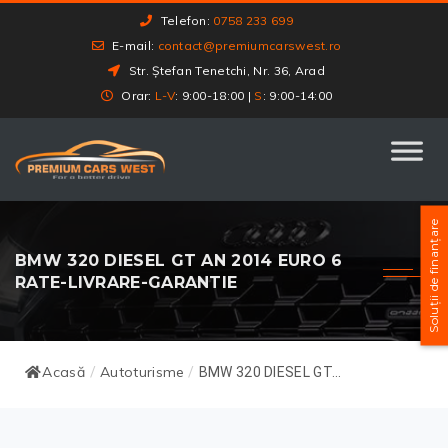
Telefon:
0758 233 699
E-mail:
contact@premiumcarswest.ro
Str. Ștefan Tenetchi, Nr. 36, Arad
Orar:
L-V
: 9:00-18:00 |
S
: 9:00-14:00
Soluții de finanțare
BMW 320 DIESEL GT AN 2014 EURO 6
RATE-LIVRARE-GARANTIE
Acasă
Autoturisme
/
/
BMW 320 DIESEL GT...