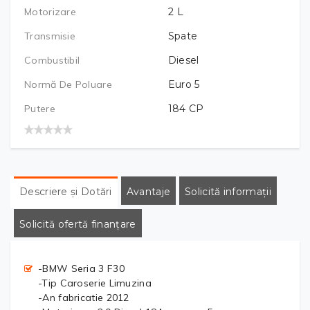
Motorizare
2
L
Transmisie
Spate
Combustibil
Diesel
Normă De Poluare
Euro 5
Putere
184
CP
Descriere și Dotări
Avantaje
Solicită informații
Solicită ofertă finanțare
-BMW Seria 3 F30
-Tip Caroserie Limuzina
-An fabricatie 2012