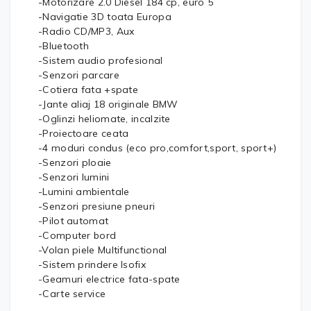
-Motorizare 2.0 Diesel 184 cp, euro 5
-Navigatie 3D toata Europa
-Radio CD/MP3, Aux
-Bluetooth
-Sistem audio profesional
-Senzori parcare
-Cotiera fata +spate
-Jante aliaj 18 originale BMW
-Oglinzi heliomate, incalzite
-Proiectoare ceata
-4 moduri condus (eco pro,comfort,sport, sport+)
-Senzori ploaie
-Senzori lumini
-Lumini ambientale
-Senzori presiune pneuri
-Pilot automat
-Computer bord
-Volan piele Multifunctional
-Sistem prindere Isofix
-Geamuri electrice fata-spate
-Carte service