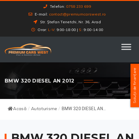
Telefon:
0758 233 699
E-mail:
contact@premiumcarswest.ro
Str. Ștefan Tenetchi, Nr. 36, Arad
Orar:
L-V
: 9:00-18:00 |
S
: 9:00-14:00
Soluții de finanțare
BMW 320 DIESEL AN 2012
Acasă
Autoturisme
/
/
BMW 320 DIESEL AN...
BMW 320 DIESEL AN