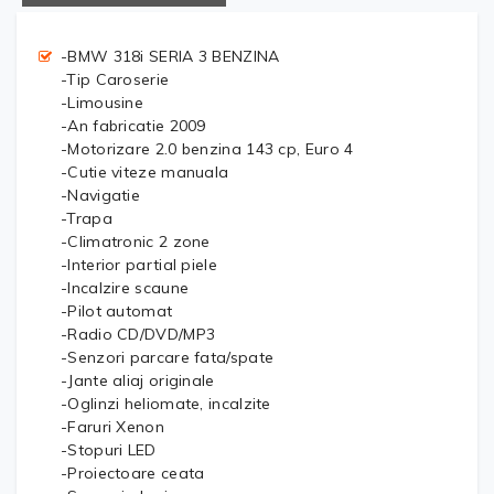
-BMW 318i SERIA 3 BENZINA
-Tip Caroserie
-Limousine
-An fabricatie 2009
-Motorizare 2.0 benzina 143 cp, Euro 4
-Cutie viteze manuala
-Navigatie
-Trapa
-Climatronic 2 zone
-Interior partial piele
-Incalzire scaune
-Pilot automat
-Radio CD/DVD/MP3
-Senzori parcare fata/spate
-Jante aliaj originale
-Oglinzi heliomate, incalzite
-Faruri Xenon
-Stopuri LED
-Proiectoare ceata