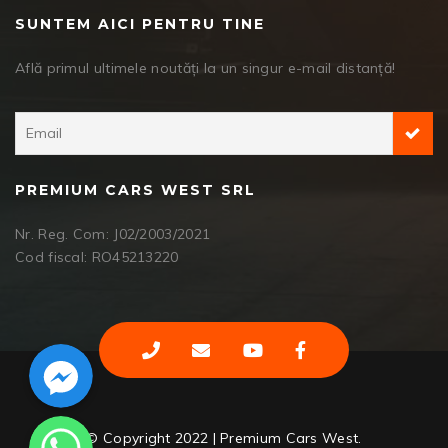
SUNTEM AICI PENTRU TINE
Află primul ultimele noutăți la un singur e-mail distanță!
PREMIUM CARS WEST SRL
Nr. Reg. Com: J02/2003/2021
Cod fiscal: RO45213220
Facebook Messenger
WhatsApp
© Copyright 2022 | Premium Cars West.