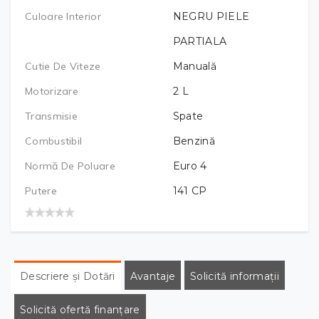
Culoare Interior
NEGRU PIELE
PARTIALA
Cutie De Viteze
Manuală
Motorizare
2
L
Transmisie
Spate
Combustibil
Benzină
Normă De Poluare
Euro 4
Putere
141
CP
Descriere și Dotări
Avantaje
Solicită informații
Solicită ofertă finanțare