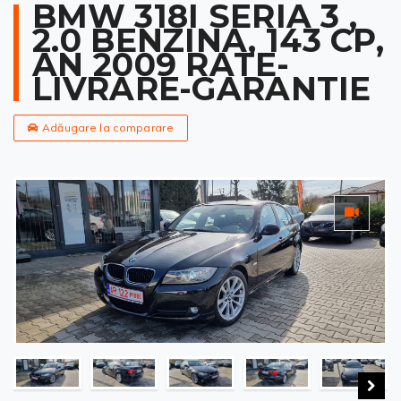
BMW 318I SERIA 3 ,
2.0 BENZINA, 143 CP,
AN 2009 RATE-
LIVRARE-GARANTIE
Adăugare la comparare