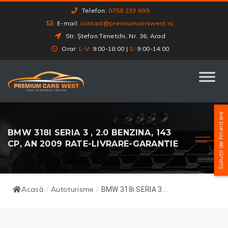
Telefon:
0758 233 699
E-mail:
contact@premiumcarswest.ro
Str. Ștefan Tenetchi, Nr. 36, Arad
Orar:
L-V
: 9:00-18:00 |
S
: 9:00-14:00
Soluții de finanțare
BMW 318I SERIA 3 , 2.0 BENZINA, 143
CP, AN 2009 RATE-LIVRARE-GARANTIE
Acasă
Autoturisme
/
/
BMW 318i SERIA 3...