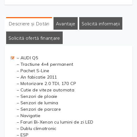
Descriere și Dotări
Avantaje
Solicită informații
Solicită ofertă finanțare
– AUDI Q5
– Tractiune 4×4 permanent
– Pachet S-Line
– An fabicatie 2011
– Motorizare 2.0 TDI, 170 CP
– Cutie de viteze automata
– Senzori de ploaie
– Senzori de lumina
– Senzori de parcare
– Navigatie
– Faruri Bi-Xenon cu lumini de zi LED
– Dublu climatronic
– ESP