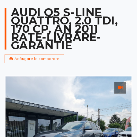
AUDI Q5 S-LINE
QUATTRO, 2.0 TDI,
170 CP, AN 2011
RATE-LIVRARE-
GARANTIE
Adăugare la comparare