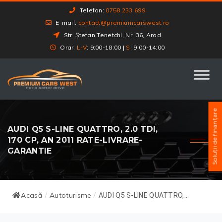
Telefon:
0758 233 699
E-mail:
contact@premiumcarswest.ro
Str. Ștefan Tenetchi, Nr. 36, Arad
Orar:
L-V
: 9:00-18:00 |
S
: 9:00-14:00
Soluții de finanțare
AUDI Q5 S-LINE QUATTRO, 2.0 TDI,
170 CP, AN 2011 RATE-LIVRARE-
GARANTIE
Acasă
Autoturisme
/
/
AUDI Q5 S-LINE QUATTRO,...