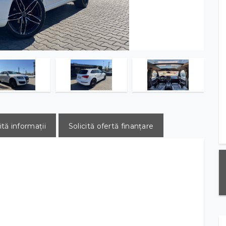
ită informații
Solicită ofertă finanțare