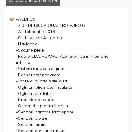
Solicită ofertă finanțare
-AUDI Q5
-2.0 TDI 190CP QUATTRO EURO 6
-An fabricatie 2016
-Cutie viteze Automata
-Navigatie
-Scaune piele
-Radio CD/DVD/MP3, Aux, Slot, USB, memorie
interna
-Sistem muzica original
-Pachet exterior crom
-Jante aliaj originale Audi
-Oglinzi heliomate, incalzite
-Oglinzi rabatabile
-Proiectoare ceata
-Geamuri cu tenta închisa
-Senzori parcare fata spate
-Senzori ploaie
-Senzori lumini
-Senzori presiune pneuri