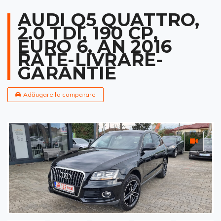
AUDI Q5 QUATTRO,
2.0 TDI, 190 CP,
EURO 6, AN 2016
RATE-LIVRARE-
GARANTIE
Adăugare la comparare