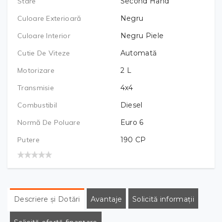
Stare
Second Hand
Culoare Exterioară
Negru
Culoare Interior
Negru Piele
Cutie De Viteze
Automată
Motorizare
2
L
Transmisie
4x4
Combustibil
Diesel
Normă De Poluare
Euro 6
Putere
190
CP
Descriere și Dotări
Avantaje
Solicită informații