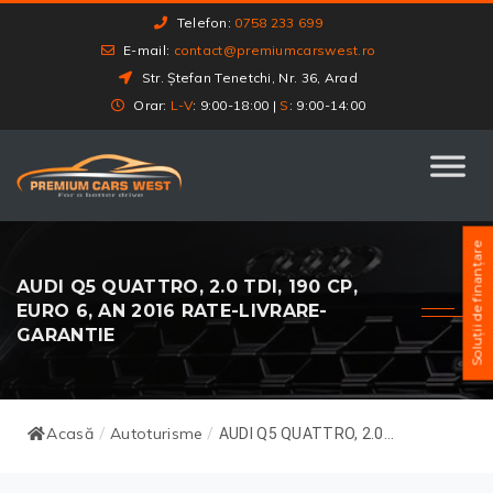
Telefon:
0758 233 699
E-mail:
contact@premiumcarswest.ro
Str. Ștefan Tenetchi, Nr. 36, Arad
Orar:
L-V
: 9:00-18:00 |
S
: 9:00-14:00
Soluții de finanțare
AUDI Q5 QUATTRO, 2.0 TDI, 190 CP,
EURO 6, AN 2016 RATE-LIVRARE-
GARANTIE
Acasă
Autoturisme
/
/
AUDI Q5 QUATTRO, 2.0...