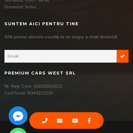
Sâmbătă: 9:00 - 14:00
Duminică: închis
SUNTEM AICI PENTRU TINE
Află primul ultimele noutăți la un singur e-mail distanță!
PREMIUM CARS WEST SRL
Nr. Reg. Com: J02/2003/2021
Cod fiscal: RO45213220
Facebook Messenger
WhatsApp