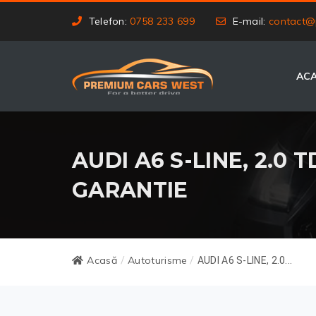
Telefon:
0758 233 699
E-mail:
contact@
AC
AUDI A6 S-LINE, 2.0 T
GARANTIE
Acasă
Autoturisme
/
/
AUDI A6 S-LINE, 2.0...