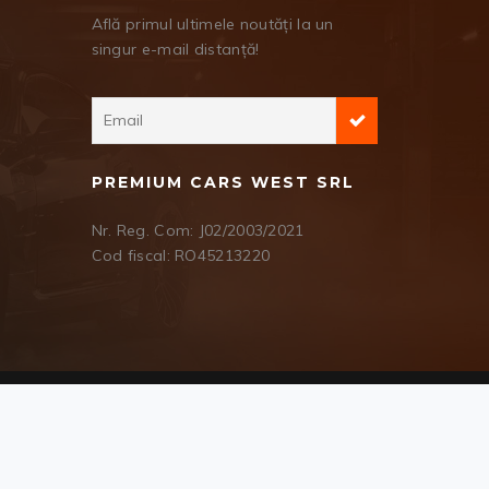
Află primul ultimele noutăți la un
singur e-mail distanță!
PREMIUM CARS WEST SRL
Nr. Reg. Com: J02/2003/2021
Cod fiscal: RO45213220
Suntem prezenți și pe
Vumsi
COMPARE LIST