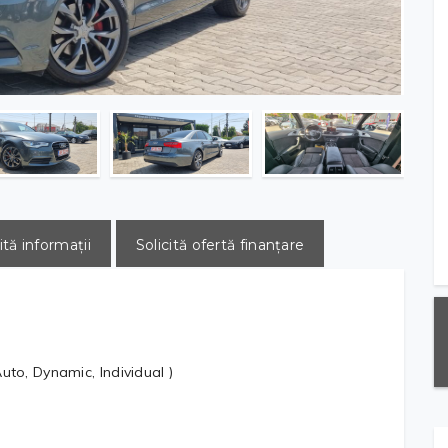
ită informații
Solicită ofertă finanțare
uto, Dynamic, Individual )