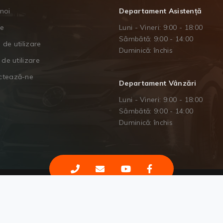
noi
Departament Asistență
je
Luni - Vineri: 9:00 - 18:00
Sâmbătă: 9:00 - 14:00
 de utilizare
Duminică: închis
 de utilizare
ctează-ne
Departament Vânzări
Luni - Vineri: 9:00 - 18:00
Sâmbătă: 9:00 - 14:00
Duminică: închis