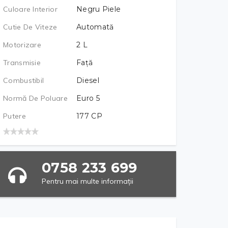
Culoare Interior
Negru Piele
Cutie De Viteze
Automată
Motorizare
2
L
Transmisie
Față
Combustibil
Diesel
Normă De Poluare
Euro 5
Putere
177
CP
0758 233 699
Pentru mai multe informații