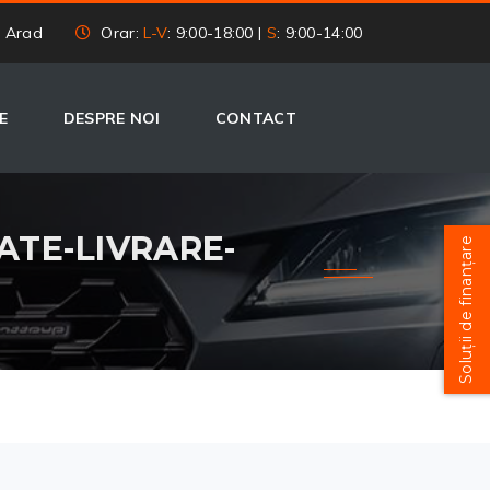
, Arad
Orar:
L-V
: 9:00-18:00 |
S
: 9:00-14:00
E
DESPRE NOI
CONTACT
 RATE-LIVRARE-
Soluții de finanțare