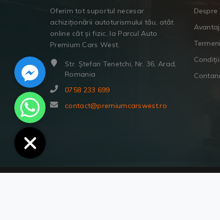
Oferim tot suportul necesar
Despre 
achiziționării autoturismului tău, atât
Avanta
online cât și fizic, la Parcul Auto
Termeni
Premium Cars West.
Facebook Messenger
Condiții
Str. Ștefan Tenetchi, Nr. 36, Arad,
Romania
Contan
0758 233 699
WhatsApp
contact@premiumcarswest.ro
© Copyright 2022 | Premium Cars West.
Toate drepturile rezervate.
Termeni și condiții.