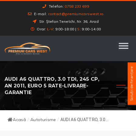
Telefon:
0758 233 699
E-mail:
contact@premiumcarswest.ro
Str. Ștefan Tenetchi, Nr. 36, Arad
Orar:
L-V
: 9:00-18:00 |
S
: 9:00-14:00
Soluții de finanțare
AUDI A6 QUATTRO, 3.0 TDI, 245 CP,
AN 2011, EURO 5 RATE-LIVRARE-
GARANTIE
Acasă
Autoturisme
/
/
AUDI A6 QUATTRO, 3.0...