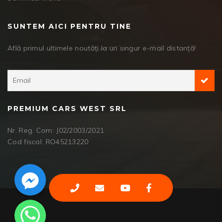
SUNTEM AICI PENTRU TINE
Află primul ultimele noutăți la un singur e-mail distanță!
PREMIUM CARS WEST SRL
Nr. Reg. Com: J02/2003/2021
Cod fiscal: RO45213220
Facebook Messenger
WhatsApp