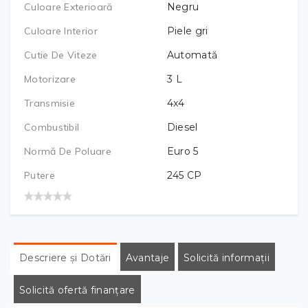
Culoare Exterioară
Negru
Culoare Interior
Piele gri
Cutie De Viteze
Automată
Motorizare
3
L
Transmisie
4x4
Combustibil
Diesel
Normă De Poluare
Euro 5
Putere
245
CP
Descriere și Dotări
Avantaje
Solicită informații
Solicită ofertă finanțare