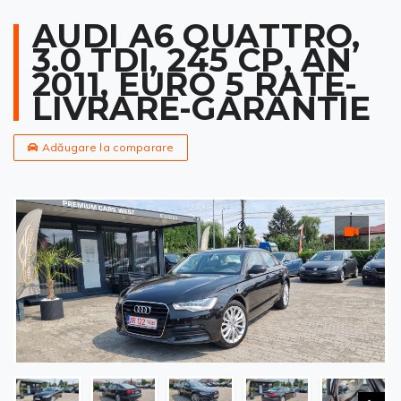
AUDI A6 QUATTRO,
3.0 TDI, 245 CP, AN
2011, EURO 5 RATE-
LIVRARE-GARANTIE
Adăugare la comparare