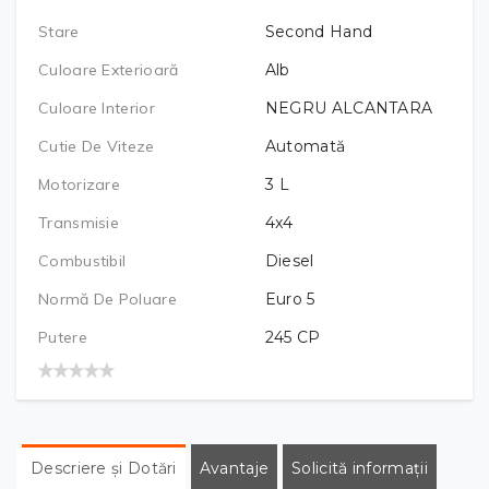
Stare
Second Hand
Culoare Exterioară
Alb
Culoare Interior
NEGRU ALCANTARA
Cutie De Viteze
Automată
Motorizare
3
L
Transmisie
4x4
Combustibil
Diesel
Normă De Poluare
Euro 5
Putere
245
CP
Descriere și Dotări
Avantaje
Solicită informații