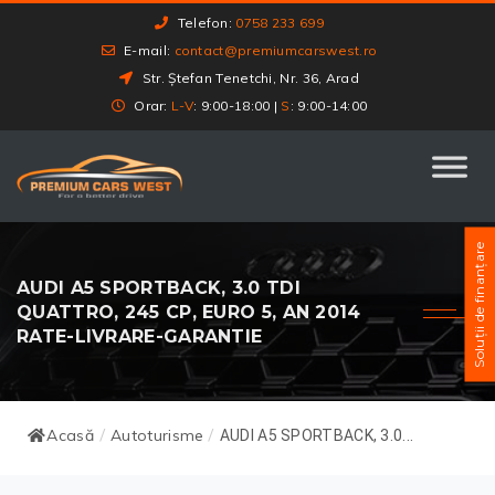
Telefon:
0758 233 699
E-mail:
contact@premiumcarswest.ro
Str. Ștefan Tenetchi, Nr. 36, Arad
Orar:
L-V
: 9:00-18:00 |
S
: 9:00-14:00
Soluții de finanțare
AUDI A5 SPORTBACK, 3.0 TDI
QUATTRO, 245 CP, EURO 5, AN 2014
RATE-LIVRARE-GARANTIE
Acasă
Autoturisme
/
/
AUDI A5 SPORTBACK, 3.0...