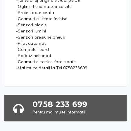
-Jante aliaj originale Audi pe 19
-Oglinzi heliomate, incalzite
-Proiectoare ceata
-Geamuri cu tenta închisa
-Senzori ploaie
-Senzori lumini
-Senzori presiune pneuri
-Pilot automat
-Computer bord
-Parbriz heliomat
-Geamuri electrice fata-spate
-Mai multe detali la Tel.0758233699
0758 233 699
Pentru mai multe informații