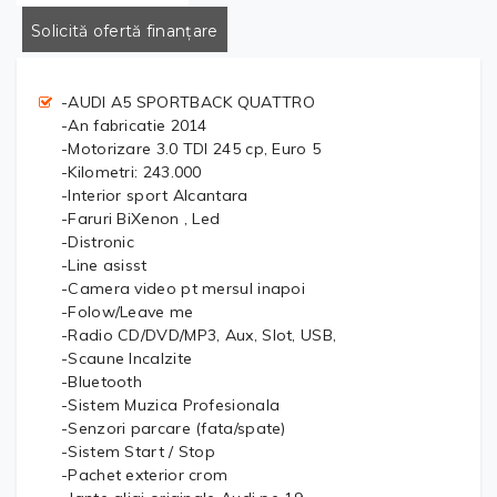
Solicită ofertă finanțare
-AUDI A5 SPORTBACK QUATTRO
-An fabricatie 2014
-Motorizare 3.0 TDI 245 cp, Euro 5
-Kilometri: 243.000
-Interior sport Alcantara
-Faruri BiXenon , Led
-Distronic
-Line asisst
-Camera video pt mersul inapoi
-Folow/Leave me
-Radio CD/DVD/MP3, Aux, Slot, USB,
-Scaune Incalzite
-Bluetooth
-Sistem Muzica Profesionala
-Senzori parcare (fata/spate)
-Sistem Start / Stop
-Pachet exterior crom