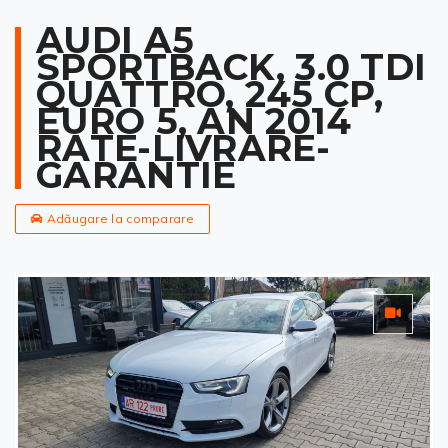
AUDI A5
SPORTBACK, 3.0 TDI
QUATTRO, 245 CP,
EURO 5, AN 2014
RATE-LIVRARE-
GARANTIE
Adăugare la comparare