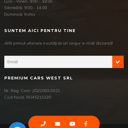
Luni - Vineri: 9:00 - 18:00
Sâmbătă: 9:00 - 14:00
Duminică: închis
SUNTEM AICI PENTRU TINE
Află primul ultimele noutăți la un singur e-mail distanță!
PREMIUM CARS WEST SRL
Nr. Reg. Com: J02/2003/2021
Cod fiscal: RO45213220
Facebook Messenger