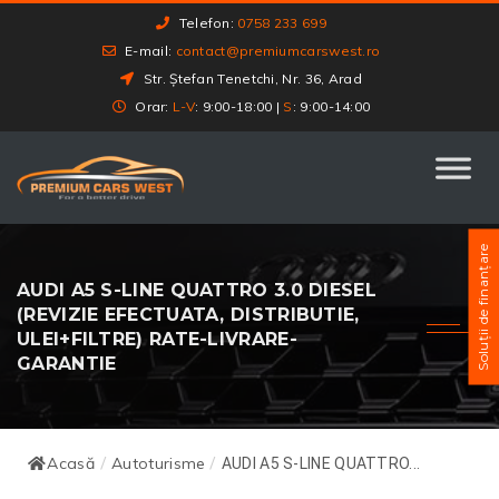
Telefon:
0758 233 699
E-mail:
contact@premiumcarswest.ro
Str. Ștefan Tenetchi, Nr. 36, Arad
Orar:
L-V
: 9:00-18:00 |
S
: 9:00-14:00
Soluții de finanțare
AUDI A5 S-LINE QUATTRO 3.0 DIESEL
(REVIZIE EFECTUATA, DISTRIBUTIE,
ULEI+FILTRE) RATE-LIVRARE-
GARANTIE
Acasă
Autoturisme
/
/
AUDI A5 S-LINE QUATTRO...