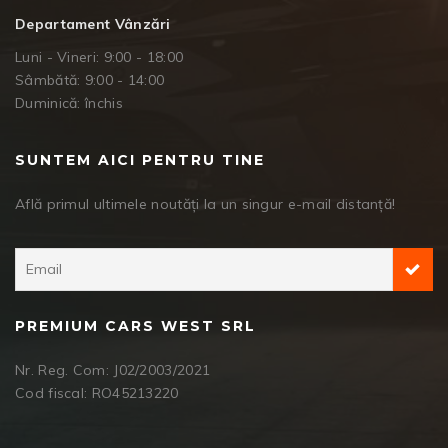
Departament Vânzări
Luni - Vineri: 9:00 - 18:00
Sâmbătă: 9:00 - 14:00
Duminică: închis
SUNTEM AICI PENTRU TINE
Află primul ultimele noutăți la un singur e-mail distanță!
PREMIUM CARS WEST SRL
Nr. Reg. Com: J02/2003/2021
Cod fiscal: RO45213220