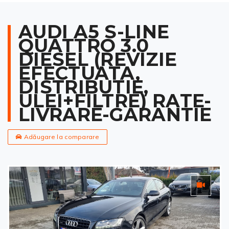
AUDI A5 S-LINE
QUATTRO 3.0
DIESEL (REVIZIE
EFECTUATA,
DISTRIBUTIE,
ULEI+FILTRE) RATE-
LIVRARE-GARANTIE
Adăugare la comparare