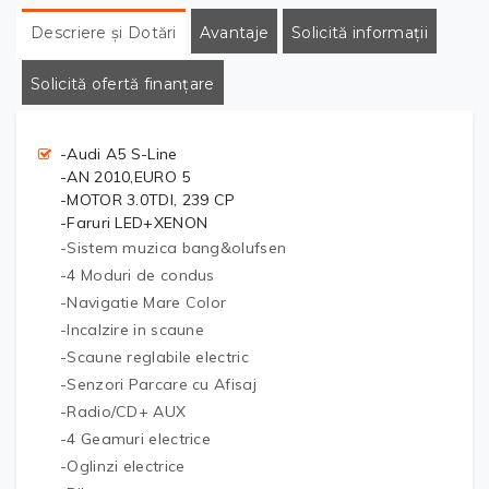
Descriere și Dotări
Avantaje
Solicită informații
Solicită ofertă finanțare
-Audi A5 S-Line
-AN 2010,EURO 5
-MOTOR 3.0TDI, 239 CP
-Faruri LED+XENON
-Sistem muzica bang&olufsen
-4 Moduri de condus
-Navigatie Mare Color
-Incalzire in scaune
-Scaune reglabile electric
-Senzori Parcare cu Afisaj
-Radio/CD+ AUX
-4 Geamuri electrice
-Oglinzi electrice