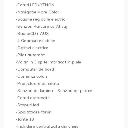
-Faruri LED+XENON
-Navigatie Mare Color
-Scaune reglabile electric
-Senzori Parcare cu Afisaj
-Radio/CD+ AUX
-4 Geamuri electrice
-Oglinzi electrice
-Pilot automat
-Volan in 3 spite imbracat in piele
-Computer de bord
-Comenzi volan
-Proiectoare de ceata
-Senzori de lumina – Senzori de ploaie
-Faruri automate
-Stopuri led
-Spalatoare faruri
-Jante 18
-Inchidere centralizata din cheie