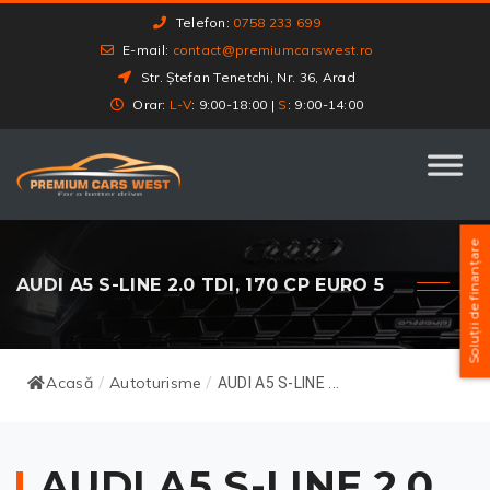
Telefon:
0758 233 699
E-mail:
contact@premiumcarswest.ro
Str. Ștefan Tenetchi, Nr. 36, Arad
Orar:
L-V
: 9:00-18:00 |
S
: 9:00-14:00
Soluții de finanțare
AUDI A5 S-LINE 2.0 TDI, 170 CP EURO 5
Acasă
Autoturisme
/
/
AUDI A5 S-LINE ...
AUDI A5 S-LINE 2.0