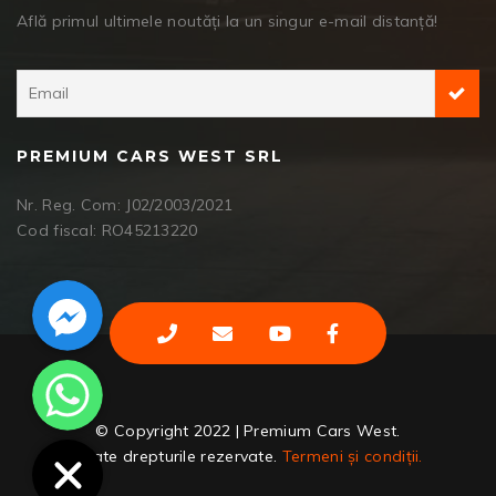
Află primul ultimele noutăți la un singur e-mail distanță!
PREMIUM CARS WEST SRL
Nr. Reg. Com: J02/2003/2021
Cod fiscal: RO45213220
Facebook Messenger
WhatsApp
© Copyright 2022 | Premium Cars West.
Toate drepturile rezervate.
Termeni și condiții.