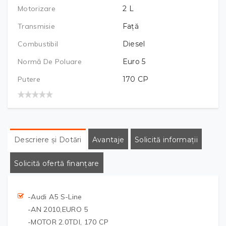
Motorizare
2
L
Transmisie
Față
Combustibil
Diesel
Normă De Poluare
Euro 5
Putere
170
CP
Descriere și Dotări
Avantaje
Solicită informații
Solicită ofertă finanțare
-Audi A5 S-Line
-AN 2010,EURO 5
-MOTOR 2.0TDI, 170 CP