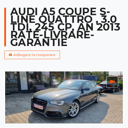
AUDI A5 COUPE S-
LINE QUATTRO , 3.0
TDI, 245 CP, AN 2013
RATE-LIVRARE-
GARANTIE
Adăugare la comparare