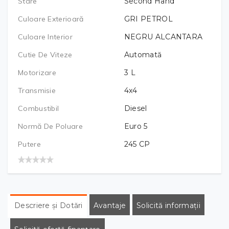
Stare
Second Hand
Culoare Exterioară
GRI PETROL
Culoare Interior
NEGRU ALCANTARA
Cutie De Viteze
Automată
Motorizare
3
L
Transmisie
4x4
Combustibil
Diesel
Normă De Poluare
Euro 5
Putere
245
CP
Descriere și Dotări
Avantaje
Solicită informații