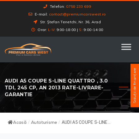
Telefon:
0758 233 699
E-mail:
contact@premiumcarswest.ro
Str. Ștefan Tenetchi, Nr. 36, Arad
Orar:
L-V
: 9:00-18:00 |
S
: 9:00-14:00
Soluții de finanțare
AUDI A5 COUPE S-LINE QUATTRO , 3.0
TDI, 245 CP, AN 2013 RATE-LIVRARE-
GARANTIE
Acasă
Autoturisme
/
/
AUDI A5 COUPE S-LINE...