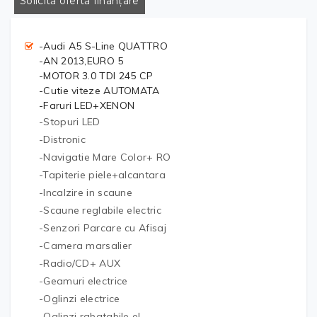
Solicită ofertă finanțare
-Audi A5 S-Line QUATTRO
-AN 2013,EURO 5
-MOTOR 3.0 TDI 245 CP
-Cutie viteze AUTOMATA
-Faruri LED+XENON
-Stopuri LED
-Distronic
-Navigatie Mare Color+ RO
-Tapiterie piele+alcantara
-Incalzire in scaune
-Scaune reglabile electric
-Senzori Parcare cu Afisaj
-Camera marsalier
-Radio/CD+ AUX
-Geamuri electrice
-Oglinzi electrice
-Oglinzi rabatabile el.