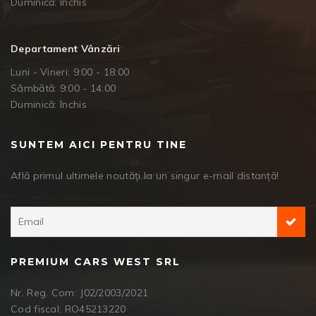
Duminică: închis
Departament Vânzări
Luni - Vineri: 9:00 - 18:00
Sâmbătă: 9:00 - 14:00
Duminică: închis
SUNTEM AICI PENTRU TINE
Află primul ultimele noutăți la un singur e-mail distanță!
PREMIUM CARS WEST SRL
Nr. Reg. Com: J02/2003/2021
Cod fiscal: RO45213220