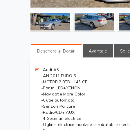
Descriere și Dotări
Avantaje
Solic
-Audi A5
-AN 2011,EURO 5
-MOTOR 2.0TDI, 143 CP
-Faruri LED+XENON
-Navigatie Mare Color
-Cutie automata
-Senzori Parcare
-Radio/CD+ AUX
-4 Geamuri electrice
-Oglinzi electrice incalzite si rabatabile electr