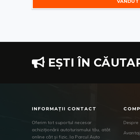
VÂNDUT
EȘTI ÎN CĂUTA
INFORMAȚII CONTACT
COMP
Oferim tot suportul necesar
Despre 
achiziționării autoturismului tău, atât
Avanta
online cât și fizic, la Parcul Auto