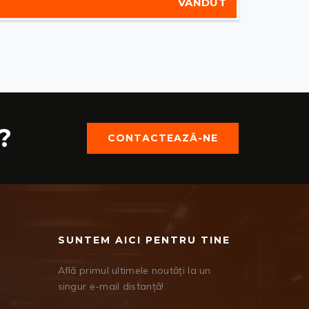
VÂNDUT
?
CONTACTEAZĂ-NE
SUNTEM AICI PENTRU TINE
Află primul ultimele noutăți la un
singur e-mail distanță!