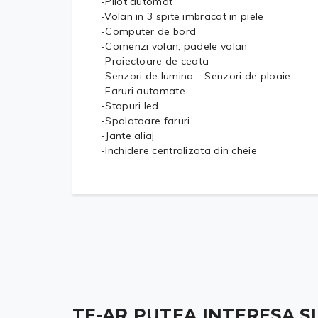
-Pilot automat
-Volan in 3 spite imbracat in piele
-Computer de bord
-Comenzi volan, padele volan
-Proiectoare de ceata
-Senzori de lumina – Senzori de ploaie
-Faruri automate
-Stopuri led
-Spalatoare faruri
-Jante aliaj
-Inchidere centralizata din cheie
TE-AR PUTEA INTERESA ȘI .