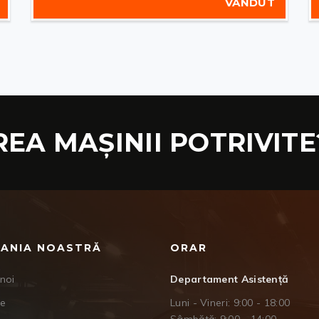
VÂNDUT
REA MAȘINII POTRIVITE
ANIA NOASTRĂ
ORAR
noi
Departament Asistență
je
Luni - Vineri: 9:00 - 18:00