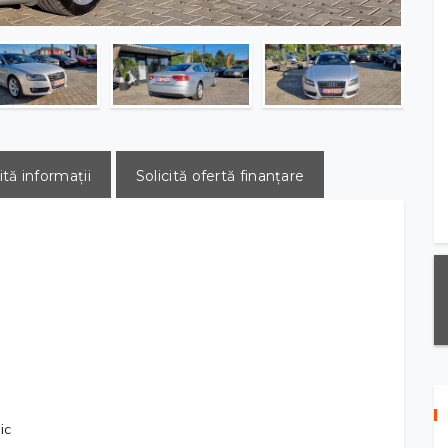
ită informații
Solicită ofertă finanțare
ic