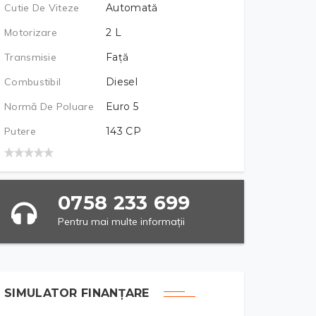
Cutie De Viteze
Automată
Motorizare
2
L
Transmisie
Față
Combustibil
Diesel
Normă De Poluare
Euro 5
Putere
143
CP
0758 233 699
Pentru mai multe informații
SIMULATOR FINANȚARE