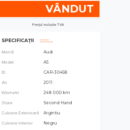
VÂNDUT
Prețul include TVA
SPECIFICAȚII
Marcă
Audi
Model
A5
ID
CAR-30458
An
2011
Kilometri
248 000
km
Stare
Second Hand
Culoare Exterioară
Argintiu
Culoare Interior
Negru