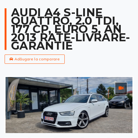
AUDI A4 S-LINE
QUATTRO, 2.0 TDI,
177 CP, EURO 5, AN
2013 RATE-LIVRARE-
GARANTIE
Adăugare la comparare