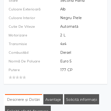
Stare
Second Hand
Culoare Exterioară
Alb
Culoare Interior
Negru Piele
Cutie De Viteze
Automată
Motorizare
2
L
Transmisie
4x4
Combustibil
Diesel
Normă De Poluare
Euro 5
Putere
177
CP
Descriere și Dotări
Avantaje
Solicită informații