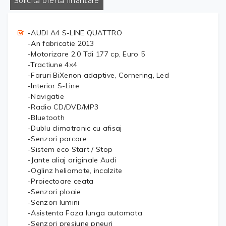
Solicită ofertă finanțare
-AUDI A4 S-LINE QUATTRO
-An fabricatie 2013
-Motorizare 2.0 Tdi 177 cp, Euro 5
-Tractiune 4×4
-Faruri BiXenon adaptive, Cornering, Led
-Interior S-Line
-Navigatie
-Radio CD/DVD/MP3
-Bluetooth
-Dublu climatronic cu afisaj
-Senzori parcare
-Sistem eco Start / Stop
-Jante aliaj originale Audi
-Oglinz heliomate, incalzite
-Proiectoare ceata
-Senzori ploaie
-Senzori lumini
-Asistenta Faza lunga automata
-Senzori presiune pneuri