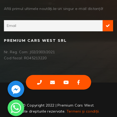
Află primul ultimele noutăți la un singur e-mail distanță!
PREMIUM CARS WEST SRL
Nr. Reg. Com: J02/2003/2021
Cod fiscal: RO45213220
Facebook Messenger
WhatsApp
© Copyright 2022 | Premium Cars West.
Toate drepturile rezervate.
Termeni și condiții.