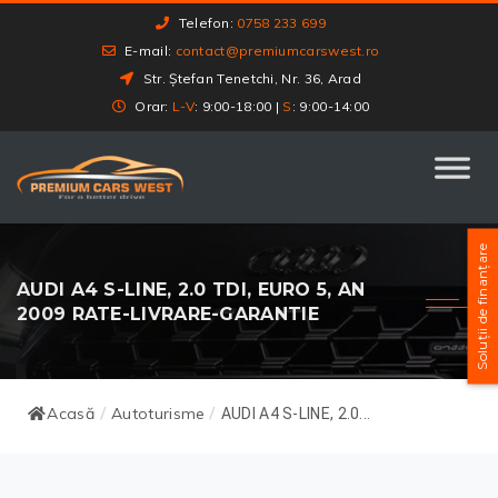
Telefon:
0758 233 699
E-mail:
contact@premiumcarswest.ro
Str. Ștefan Tenetchi, Nr. 36, Arad
Orar:
L-V
: 9:00-18:00 |
S
: 9:00-14:00
Soluții de finanțare
AUDI A4 S-LINE, 2.0 TDI, EURO 5, AN
2009 RATE-LIVRARE-GARANTIE
Acasă
Autoturisme
/
/
AUDI A4 S-LINE, 2.0...