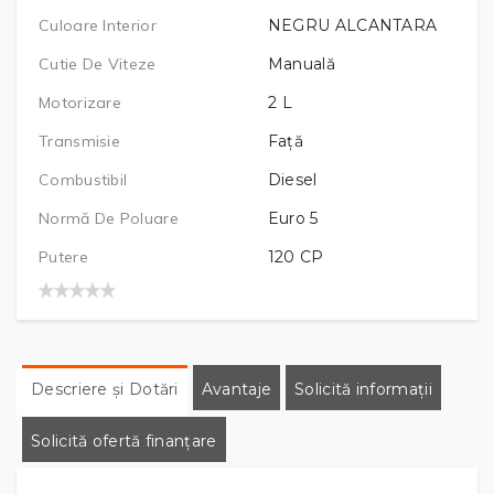
Culoare Interior
NEGRU ALCANTARA
Cutie De Viteze
Manuală
Motorizare
2
L
Transmisie
Față
Combustibil
Diesel
Normă De Poluare
Euro 5
Putere
120
CP
Descriere și Dotări
Avantaje
Solicită informații
Solicită ofertă finanțare