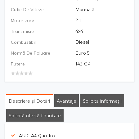
Cutie De Viteze
Manuală
Motorizare
2
L
Transmisie
4x4
Combustibil
Diesel
Normă De Poluare
Euro 5
Putere
143
CP
Descriere și Dotări
Avantaje
Solicită informații
Solicită ofertă finanțare
-AUDI A4 Quattro