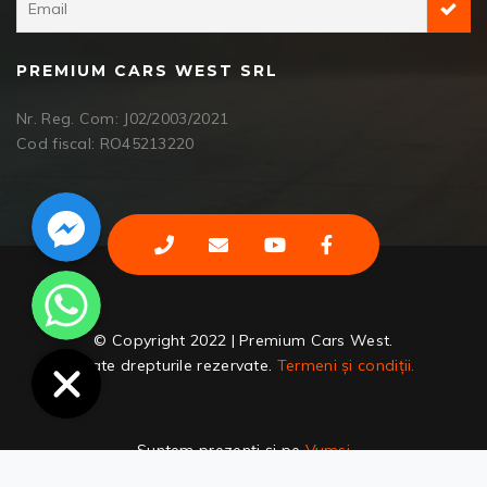
PREMIUM CARS WEST SRL
Nr. Reg. Com: J02/2003/2021
Cod fiscal: RO45213220
Facebook Messenger
WhatsApp
© Copyright 2022 | Premium Cars West.
Toate drepturile rezervate.
Termeni și condiții.
Suntem prezenți și pe
Vumsi