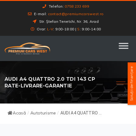
Telefon:
0758 233 699
E-mail:
contact@premiumcarswest.ro
Str. Ștefan Tenetchi, Nr. 36, Arad
Orar:
L-V
: 9:00-18:00 |
S
: 9:00-14:00
Soluții de finanțare
AUDI A4 QUATTRO 2.0 TDI 143 CP
RATE-LIVRARE-GARANTIE
Acasă
Autoturisme
/
/
AUDI A4 QUATTRO ...