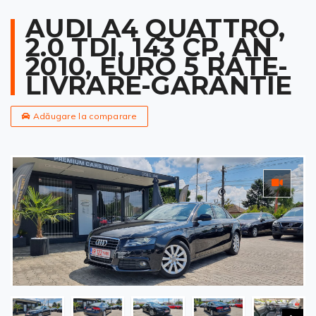
AUDI A4 QUATTRO,
2.0 TDI, 143 CP, AN
2010, EURO 5 RATE-
LIVRARE-GARANTIE
Adăugare la comparare