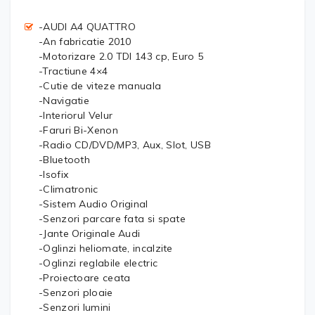
-AUDI A4 QUATTRO
-An fabricatie 2010
-Motorizare 2.0 TDI 143 cp, Euro 5
-Tractiune 4×4
-Cutie de viteze manuala
-Navigatie
-Interiorul Velur
-Faruri Bi-Xenon
-Radio CD/DVD/MP3, Aux, Slot, USB
-Bluetooth
-Isofix
-Climatronic
-Sistem Audio Original
-Senzori parcare fata si spate
-Jante Originale Audi
-Oglinzi heliomate, incalzite
-Oglinzi reglabile electric
-Proiectoare ceata
-Senzori ploaie
-Senzori lumini