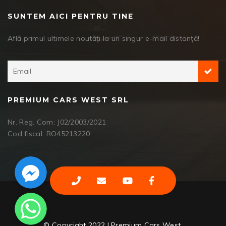
SUNTEM AICI PENTRU TINE
Află primul ultimele noutăți la un singur e-mail distanță!
PREMIUM CARS WEST SRL
Nr. Reg. Com: J02/2003/2021
Cod fiscal: RO45213220
Facebook Messenger
WhatsApp
© Copyright 2022 | Premium Cars West.