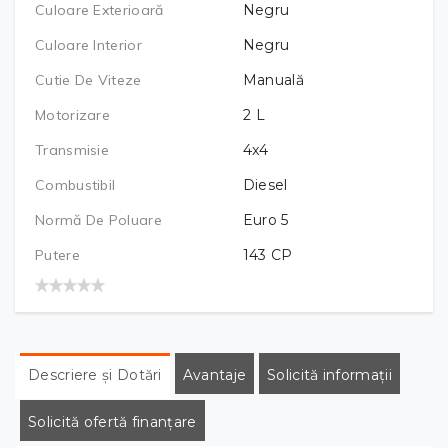
Culoare Exterioară
Negru
Culoare Interior
Negru
Cutie De Viteze
Manuală
Motorizare
2
L
Transmisie
4x4
Combustibil
Diesel
Normă De Poluare
Euro 5
Putere
143
CP
Descriere și Dotări
Avantaje
Solicită informații
Solicită ofertă finanțare