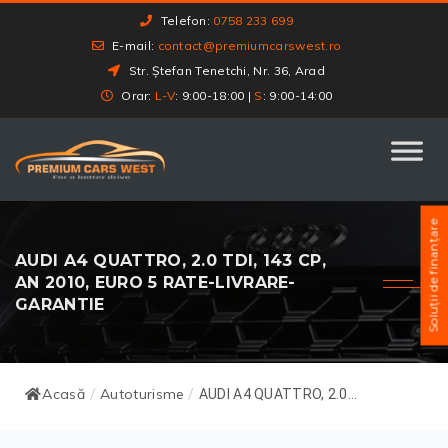
Telefon:
0758 233 699
E-mail:
contact@premiumcarswest.ro
Str. Ștefan Tenetchi, Nr. 36, Arad
Orar:
L-V
: 9:00-18:00 |
S
: 9:00-14:00
Soluții de finanțare
AUDI A4 QUATTRO, 2.0 TDI, 143 CP,
AN 2010, EURO 5 RATE-LIVRARE-
GARANTIE
Acasă
Autoturisme
/
/
AUDI A4 QUATTRO, 2.0...