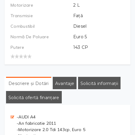
Motorizare
2
L
Transmisie
Față
Combustibil
Diesel
Normă De Poluare
Euro 5
Putere
143
CP
Descriere și Dotări
Avantaje
Solicită informații
Solicită ofertă finanțare
-AUDI A4
-An fabricatie 2011
-Motorizare 2.0 Tdi 143cp, Euro 5