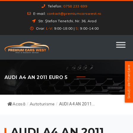
Telefon:
0758 233 699
E-mail:
contact@premiumcarswest.ro
Str. Ștefan Tenetchi, Nr. 36, Arad
Orar:
L-V
: 9:00-18:00 |
S
: 9:00-14:00
Soluții de finanțare
AUDI A4 AN 2011 EURO 5
Acasă
Autoturisme
/
/
AUDI A4 AN 2011...
AUDI A4 AN 2011