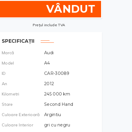
VÂNDUT
Prețul include TVA
SPECIFICAȚII
Marcă
Audi
Model
A4
ID
CAR-30089
An
2012
Kilometri
245 000
km
Stare
Second Hand
Culoare Exterioară
Argintiu
Culoare Interior
gri cu negru