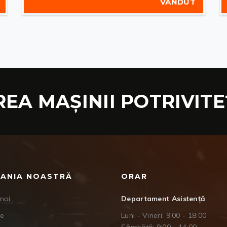
VÂNDUT
REA MAȘINII POTRIVITE
ANIA NOASTRĂ
ORAR
noi
Departament Asistență
je
Luni - Vineri: 9:00 - 18:00