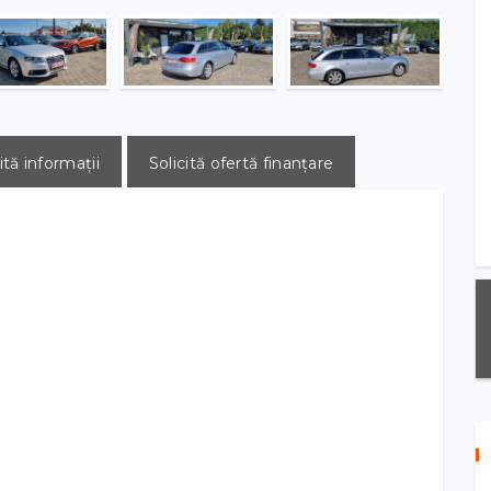
ită informații
Solicită ofertă finanțare