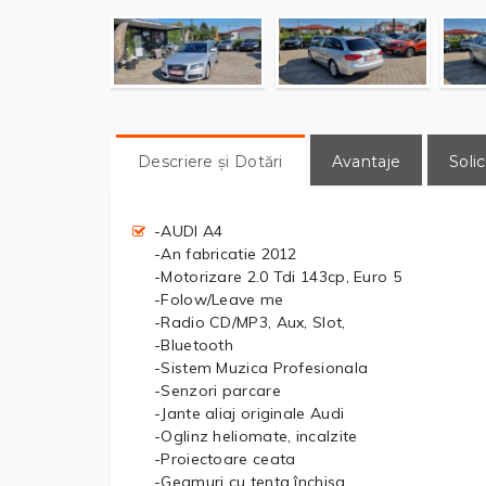
Descriere și Dotări
Avantaje
Solic
-AUDI A4
-An fabricatie 2012
-Motorizare 2.0 Tdi 143cp, Euro 5
-Folow/Leave me
-Radio CD/MP3, Aux, Slot,
-Bluetooth
-Sistem Muzica Profesionala
-Senzori parcare
-Jante aliaj originale Audi
-Oglinz heliomate, incalzite
-Proiectoare ceata
-Geamuri cu tenta închisa