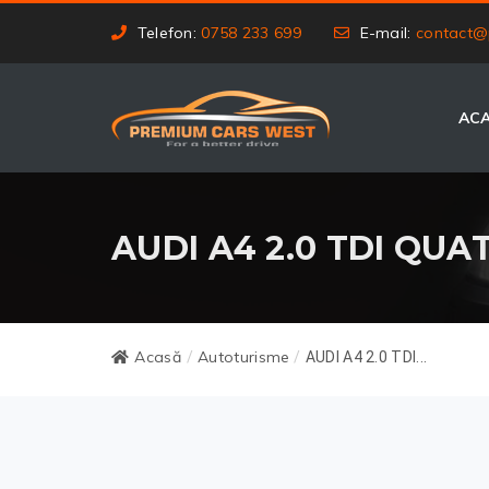
Telefon:
0758 233 699
E-mail:
contact@
AC
AUDI A4 2.0 TDI QUA
Acasă
Autoturisme
/
/
AUDI A4 2.0 TDI...