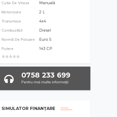
Cutie De Viteze
Manuală
Motorizare
2
L
Transmisie
4x4
Combustibil
Diesel
Normă De Poluare
Euro 5
Putere
143
CP
0758 233 699
Pentru mai multe informații
SIMULATOR FINANȚARE