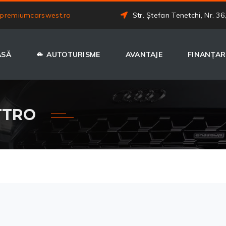
premiumcarswest.ro
Str. Ștefan Tenetchi, Nr. 36
ASĂ
AUTOTURISME
AVANTAJE
FINANȚAR
TTRO