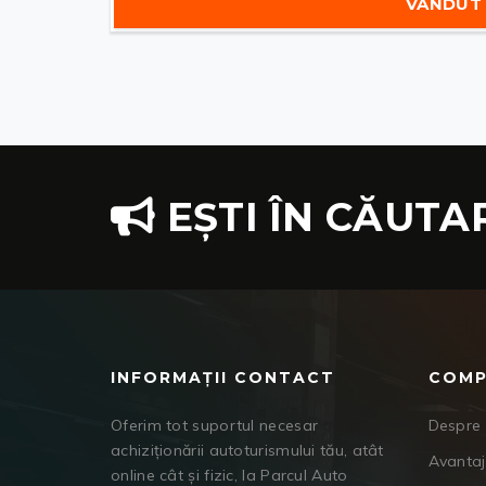
VÂNDUT
EȘTI ÎN CĂUTA
INFORMAȚII CONTACT
COMP
Oferim tot suportul necesar
Despre 
achiziționării autoturismului tău, atât
Avanta
online cât și fizic, la Parcul Auto