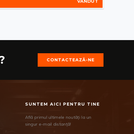
VÂNDUT
?
CONTACTEAZĂ-NE
SUNTEM AICI PENTRU TINE
Află primul ultimele noutăți la un
singur e-mail distanță!