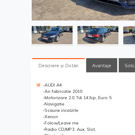
Descriere și Dotări
Avantaje
Solic
-AUDI A4
-An fabricatie 2010
-Motorizare 2.0 Tdi 143cp, Euro 5
-Navigatie
-Scaune incalzite
-Xenon
-Folow/Leave me
-Radio CD/MP3, Aux, Slot,