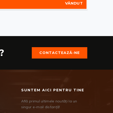
VÂNDUT
?
CONTACTEAZĂ-NE
SUNTEM AICI PENTRU TINE
Află primul ultimele noutăți la un
singur e-mail distanță!