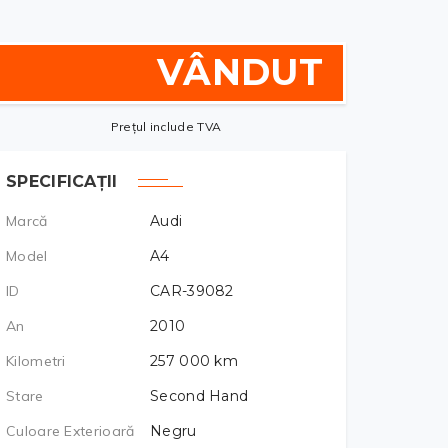
VÂNDUT
Prețul include TVA
SPECIFICAȚII
Marcă
Audi
Model
A4
ID
CAR-39082
An
2010
Kilometri
257 000
km
Stare
Second Hand
Culoare Exterioară
Negru