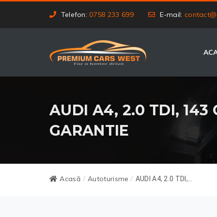
Telefon:
0758 233 699
E-mail:
contact@
AC
AUDI A4, 2.0 TDI, 143
GARANTIE
Acasă
Autoturisme
/
/
AUDI A4, 2.0 TDI,...