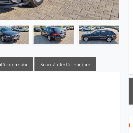
ită informații
Solicită ofertă finanțare