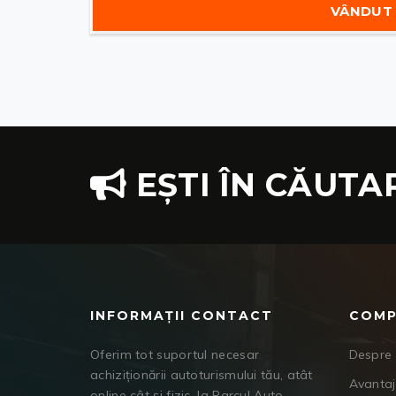
VÂNDUT
EȘTI ÎN CĂUTA
INFORMAȚII CONTACT
COMP
Oferim tot suportul necesar
Despre 
achiziționării autoturismului tău, atât
Avanta
online cât și fizic, la Parcul Auto