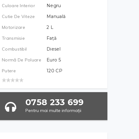
Culoare Interior
Negru
Cutie De Viteze
Manuală
Motorizare
2
L
Transmisie
Față
Combustibil
Diesel
Normă De Poluare
Euro 5
Putere
120
CP
0758 233 699
Pentru mai multe informații