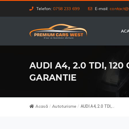
Telefon:
0758 233 699
E-mail:
contact@
AC
AUDI A4, 2.0 TDI, 120
GARANTIE
Acasă
Autoturisme
/
/
AUDI A4, 2.0 TDI,...