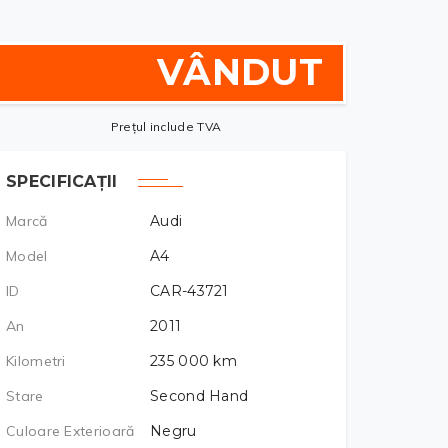
VÂNDUT
Prețul include TVA
SPECIFICAȚII
Marcă
Audi
Model
A4
ID
CAR-43721
An
2011
Kilometri
235 000
km
Stare
Second Hand
Culoare Exterioară
Negru