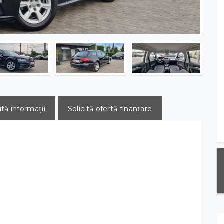
ită informații
Solicită ofertă finanțare